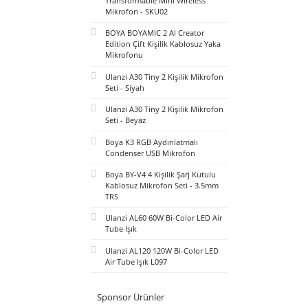
BOYA Mini 2 AI Kablosuz Yaka
Mikrofonu Type-C Mat Siyah -
SKU02
BOYA Magic Al-Powered
Transformable Mini Wireless
Mikrofon - SKU02
BOYA BOYAMIC 2 AI Creator
Edition Çift Kişilik Kablosuz Yaka
Mikrofonu
Ulanzi A30 Tiny 2 Kişilik Mikrofon
Seti - Siyah
Ulanzi A30 Tiny 2 Kişilik Mikrofon
Seti - Beyaz
Boya K3 RGB Aydınlatmalı
Condenser USB Mikrofon
Boya BY-V4 4 Kişilik Şarj Kutulu
Kablosuz Mikrofon Seti - 3.5mm
TRS