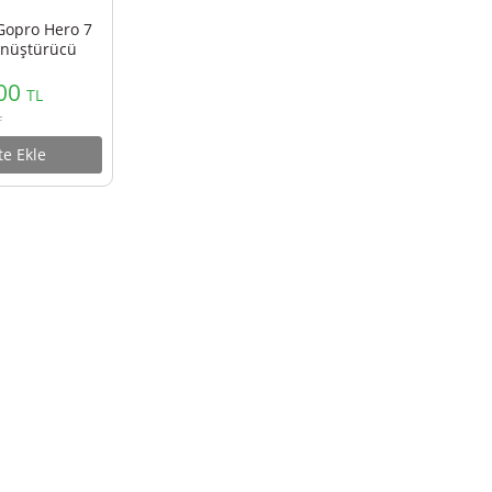
i GP-9 Gopro Hero 7
9 Pil Dönüştürücü
400,00
TL
444,00
TL
Sepete Ekle