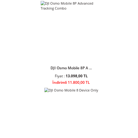
Ulanzi AL60 60W Bi-Color LED Air
Tube Işık
Ulanzi AL120 120W Bi-Color LED
Air Tube Işık L097
Sponsor Ürünler
DJI Osmo Mobile 8P A ...
Fiyat :
13.098,00 TL
İndirimli 11.800,00 TL