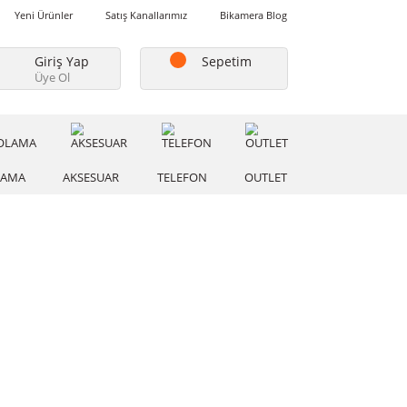
Favorilerim
Yeni Ürünler
Satış Kanallarımız
Bikamera Blo
Giriş Yap
Sepetim
Üye Ol
A
DEPOLAMA
AKSESUAR
TELEFON
OUTLE