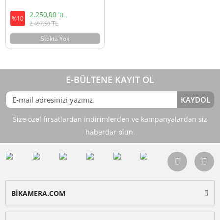
Ulanzi L2 Waterproof Led Işık
2.250,00
TL
%10
TL
2.497,50
Stokta Yok
E-BÜLTENE KAYIT OL
KAY
Size özel fırsatlardan indirimlerden ve kampanyalardan 
haberdar olun.