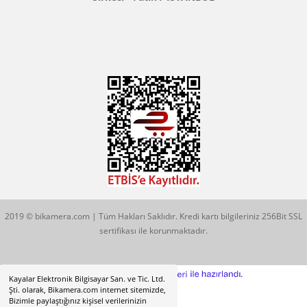
Konum İçin Tıklayın
Hobyar Mah. Hamidiye Cad. Altın Han No:3/35
Sirkeci - Fatih / İSTANBUL