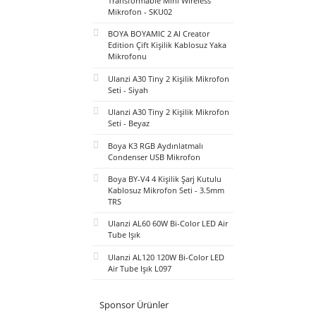
BOYA Mini 2 AI Kablosuz Yaka
Mikrofonu Type-C Mat Siyah -
SKU02
BOYA Magic Al-Powered
Transformable Mini Wireless
Mikrofon - SKU02
BOYA BOYAMIC 2 AI Creator
Edition Çift Kişilik Kablosuz Yaka
Mikrofonu
Ulanzi A30 Tiny 2 Kişilik Mikrofon
Seti - Siyah
Ulanzi A30 Tiny 2 Kişilik Mikrofon
Seti - Beyaz
Boya K3 RGB Aydınlatmalı
Condenser USB Mikrofon
Boya BY-V4 4 Kişilik Şarj Kutulu
Kablosuz Mikrofon Seti - 3.5mm
TRS