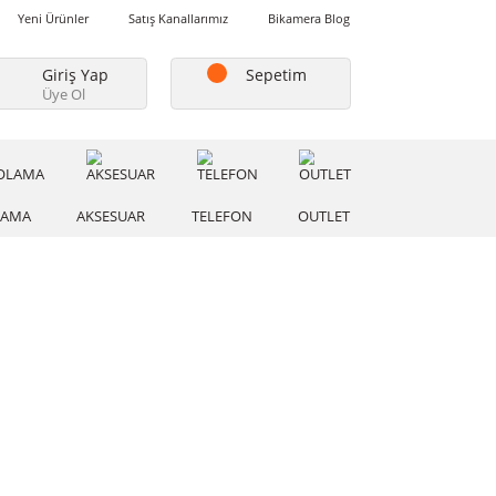
Favorilerim
Yeni Ürünler
Satış Kanallarımız
Bikamera Blo
Giriş Yap
Sepetim
Üye Ol
A
DEPOLAMA
AKSESUAR
TELEFON
OUTLE