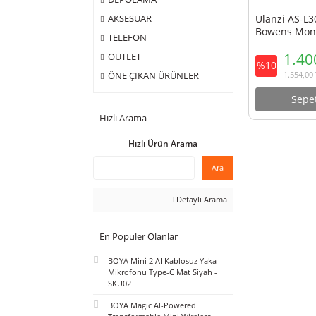
ÇANTA
DEPOLAMA
Ulanz
AKSESUAR
Bowen
TELEFON
OUTLET
%10
ÖNE ÇIKAN ÜRÜNLER
Hızlı Arama
Hızlı Ürün Arama
Ara
Detaylı Arama
En Populer Olanlar