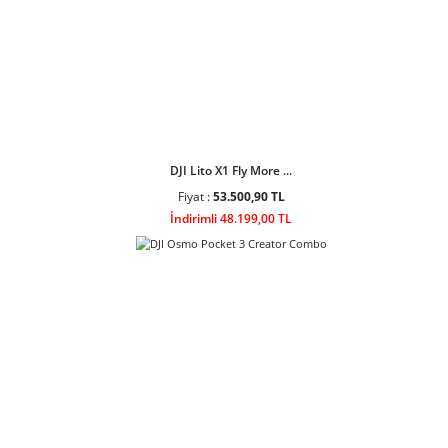
DJI Lito 1 Fly More ...
Fiyat :
34.408,90 TL
İndirimli 30.999,00 TL
DJI Lito X1 Fly More ...