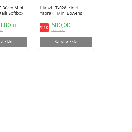
i AS-L30 30cm Mini
Ulanzi LT-028 İçin 4
s Montajlı Softbox
Yapraklı Mini Bowens
L059GBB1
1.400,00
600,00
TL
TL
%10
1.554,00
TL
666,00
TL
Sepete Ekle
Sepete Ekle