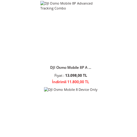
Ulanzi AL60 60W Bi-Color LED Air
Tube Işık
Ulanzi AL120 120W Bi-Color LED
Air Tube Işık L097
Sponsor Ürünler
DJI Osmo Mobile 8P A ...
Fiyat :
13.098,00 TL
İndirimli 11.800,00 TL