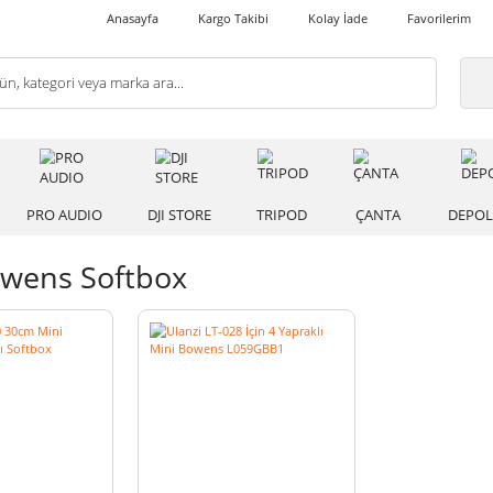
Anasayfa
Kargo Takibi
Kolay İade
 IŞIK
PRO AUDIO
DJI STORE
TRIPOD
ÇANT
i Bowens Softbox