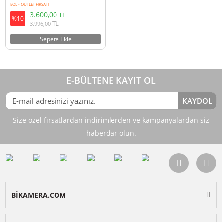
Ulanzi G9-14 Metal Cage Çerçeve
Gopro 9/10/11
EOL - OUTLET FIRSATI
3.600,00
TL
%10
TL
3.996,00
Sepete Ekle
E-BÜLTENE KAYIT OL
KAY
Size özel fırsatlardan indirimlerden ve kampanyalardan 
haberdar olun.