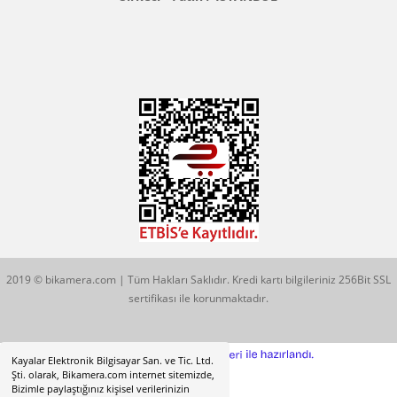
Konum İçin Tıklayın
Hobyar Mah. Hamidiye Cad. Altın Han No:3/35
Sirkeci - Fatih / İSTANBUL