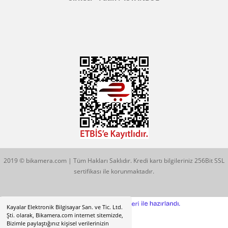
Konum İçin Tıklayın
Hobyar Mah. Hamidiye Cad. Altın Han No:3/35
Sirkeci - Fatih / İSTANBUL