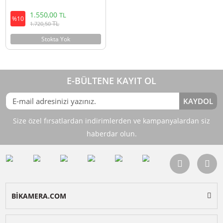
Ulanzi ST-13 Kablosuz Şarjlı
Telefon Standı
1.550,00
TL
%10
TL
1.720,50
Stokta Yok
E-BÜLTENE KAYIT OL
KAY
Size özel fırsatlardan indirimlerden ve kampanyalardan 
haberdar olun.