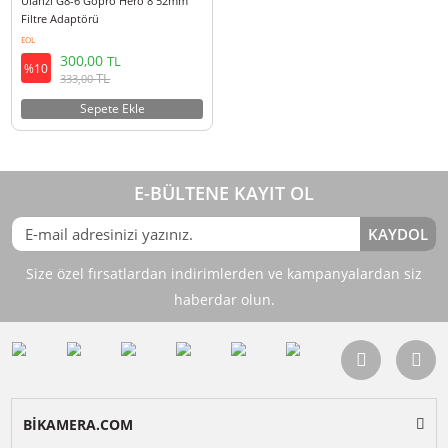
Ulanzi G8-6 Gopro Hero 8 52mm
Filtre Adaptörü
EOL
300,00
TL
%10
TL
333,00
Sepete Ekle
E-BÜLTENE KAYIT OL
KAY
Size özel fırsatlardan indirimlerden ve kampanyalardan 
haberdar olun.