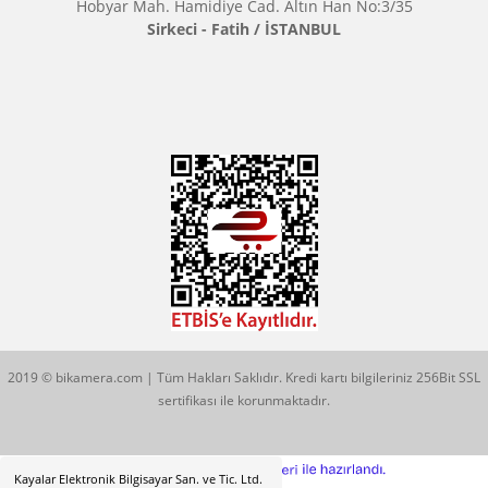
Çözüm Merkezimizi Arayın
0544 513 3080
Konum İçin Tıklayın
Hobyar Mah. Hamidiye Cad. Altın Han No:3/35
Sirkeci - Fatih / İSTANBUL