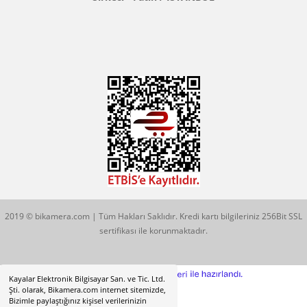
Konum İçin Tıklayın
Hobyar Mah. Hamidiye Cad. Altın Han No:3/35
Sirkeci - Fatih / İSTANBUL