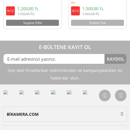
Ulanzi MagFilter MagSafe Uyumlu
Ulanzi MagFilter CPL Circular
Manyetik Filtre Adaptörü
Polarizer Filtre
EOL
1.200,00
1.500,00
TL
TL
%10
%10
TL
TL
1.332,00
1.665,00
Sepete Ekle
Stokta Yok
E-BÜLTENE KAYIT OL
KAY
Size özel fırsatlardan indirimlerden ve kampanyalardan 
haberdar olun.