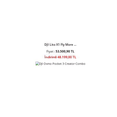
DJI Lito 1 Fly More ...
Fiyat :
34.408,90 TL
İndirimli 30.999,00 TL
DJI Lito X1 Fly More ...