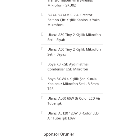
BOYA Mini 2 AI Kablosuz Yaka
Mikrofonu Type-C Mat Siyah -
SKU02
BOYA Magic Al-Powered
Transformable Mini Wireless
Mikrofon - SKU02
BOYA BOYAMIC 2 AI Creator
Edition Çift Kişilik Kablosuz Yaka
Mikrofonu
Ulanzi A30 Tiny 2 Kişilik Mikrofon
Seti - Siyah
Ulanzi A30 Tiny 2 Kişilik Mikrofon
Seti - Beyaz
Boya K3 RGB Aydınlatmalı
Condenser USB Mikrofon
Boya BY-V4 4 Kişilik Şarj Kutulu
Kablosuz Mikrofon Seti - 3.5mm
TRS