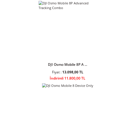
Ulanzi AL60 60W Bi-Color LED Air
Tube Işık
Ulanzi AL120 120W Bi-Color LED
Air Tube Işık L097
Sponsor Ürünler
DJI Osmo Mobile 8P A ...
Fiyat :
13.098,00 TL
İndirimli 11.800,00 TL