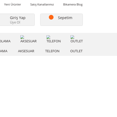
Favorilerim
Yeni Ürünler
Satış Kanallarımız
Bikamera Blo
Giriş Yap
Sepetim
Üye Ol
A
DEPOLAMA
AKSESUAR
TELEFON
OUTLE