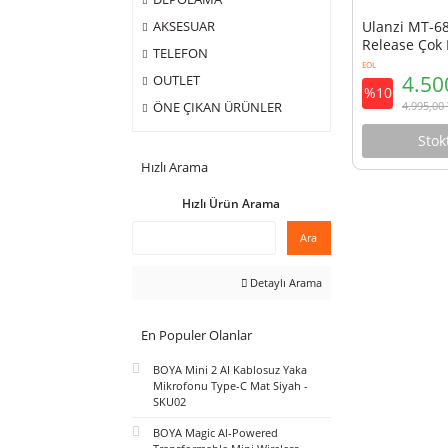
ÇANTA
DEPOLAMA
Ulanz
AKSESUAR
Relea
TELEFON
Flexib
EOL
OUTLET
%10
ÖNE ÇIKAN ÜRÜNLER
Hızlı Arama
Hızlı Ürün Arama
Ara
Detaylı Arama
En Populer Olanlar