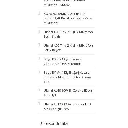
BOYA Mini 2 AI Kablosuz Yaka
Mikrofonu Type-C Mat Siyah -
SKU02
BOYA Magic Al-Powered
Transformable Mini Wireless
Mikrofon - SKU02
BOYA BOYAMIC 2 AI Creator
Edition Çift Kişilik Kablosuz Yaka
Mikrofonu
Ulanzi A30 Tiny 2 Kişilik Mikrofon
Seti - Siyah
Ulanzi A30 Tiny 2 Kişilik Mikrofon
Seti - Beyaz
Boya K3 RGB Aydınlatmalı
Condenser USB Mikrofon
Boya BY-V4 4 Kişilik Şarj Kutulu
Kablosuz Mikrofon Seti - 3.5mm
TRS