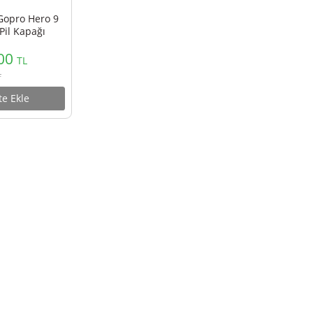
i G9-6 Gopro Hero 9
Girişli Pil Kapağı
ET FIRSATI
800,00
TL
888,00
TL
Sepete Ekle