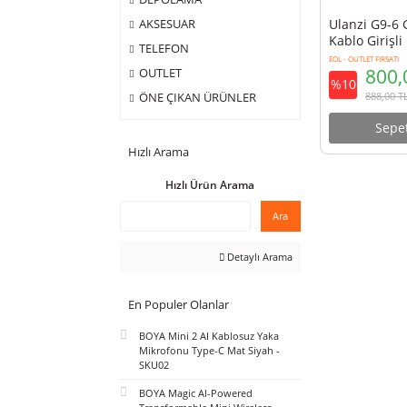
ÇANTA
DEPOLAMA
Ulanz
AKSESUAR
Kablo 
TELEFON
EOL - OUTL
OUTLET
%10
ÖNE ÇIKAN ÜRÜNLER
Hızlı Arama
Hızlı Ürün Arama
Ara
Detaylı Arama
En Populer Olanlar