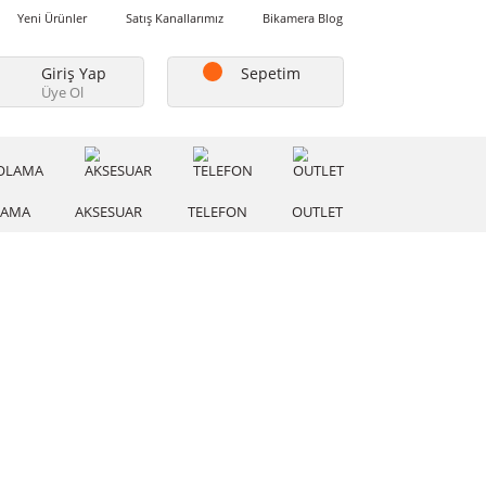
Favorilerim
Yeni Ürünler
Satış Kanallarımız
Bikamera Blo
Giriş Yap
Sepetim
Üye Ol
A
DEPOLAMA
AKSESUAR
TELEFON
OUTLE