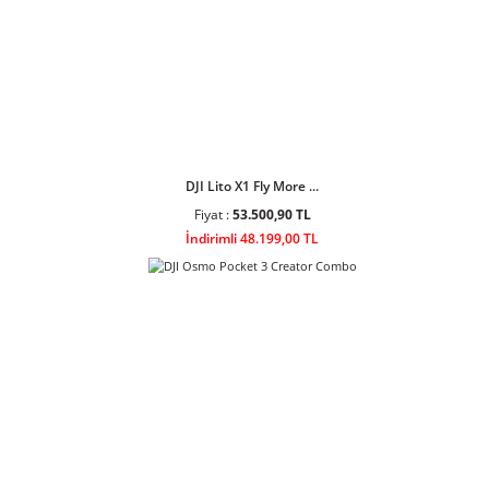
DJI Lito 1 Fly More ...
Fiyat :
34.408,90 TL
İndirimli 30.999,00 TL
DJI Lito X1 Fly More ...