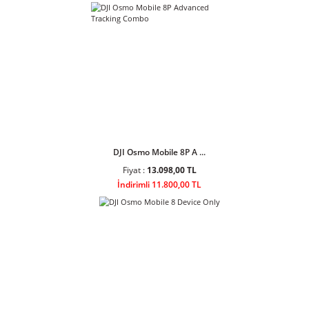
Ulanzi AL60 60W Bi-Color LED Air
Tube Işık
Ulanzi AL120 120W Bi-Color LED
Air Tube Işık L097
Sponsor Ürünler
DJI Osmo Mobile 8P A ...
Fiyat :
13.098,00 TL
İndirimli 11.800,00 TL