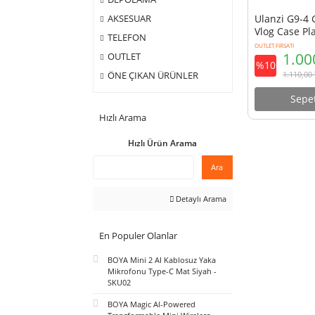
ÇANTA
DEPOLAMA
Ulanz
AKSESUAR
Vlog C
TELEFON
OUTLET FIR
OUTLET
%10
ÖNE ÇIKAN ÜRÜNLER
Hızlı Arama
Hızlı Ürün Arama
Ara
Detaylı Arama
En Populer Olanlar