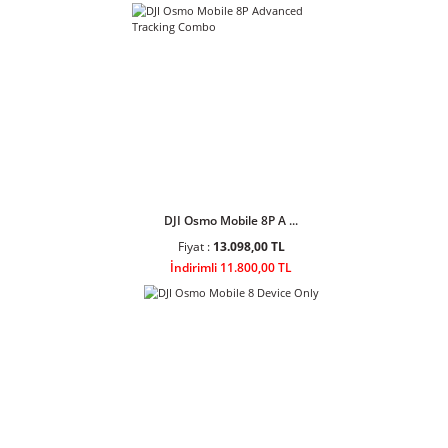
Ulanzi AL60 60W Bi-Color LED Air
Tube Işık
Ulanzi AL120 120W Bi-Color LED
Air Tube Işık L097
Sponsor Ürünler
DJI Osmo Mobile 8P A ...
Fiyat :
13.098,00 TL
İndirimli 11.800,00 TL