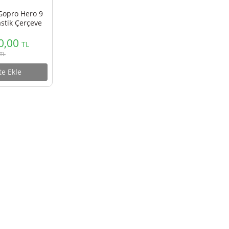
i G9-4 Gopro Hero 9
ase Plastik Çerçeve
SATI
1.000,00
TL
1.110,00
TL
Sepete Ekle