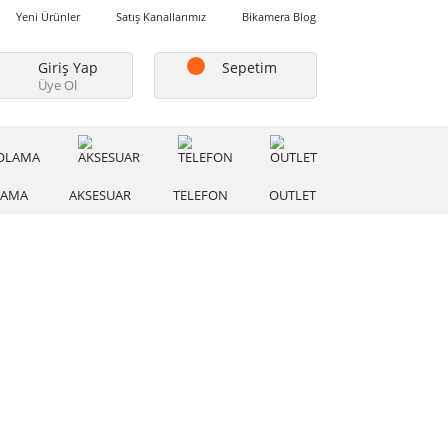
Favorilerim
Yeni Ürünler
Satış Kanallarımız
Bikamera Blo
Giriş Yap
Sepetim
Üye Ol
A
DEPOLAMA
AKSESUAR
TELEFON
OUTLE