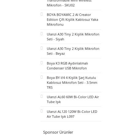
BOYA Mini 2 AI Kablosuz Yaka
Mikrofonu Type-C Mat Siyah -
SKU02
BOYA Magic Al-Powered
Transformable Mini Wireless
Mikrofon - SKU02
BOYA BOYAMIC 2 AI Creator
Edition Çift Kişilik Kablosuz Yaka
Mikrofonu
Ulanzi A30 Tiny 2 Kişilik Mikrofon
Seti - Siyah
Ulanzi A30 Tiny 2 Kişilik Mikrofon
Seti - Beyaz
Boya K3 RGB Aydınlatmalı
Condenser USB Mikrofon
Boya BY-V4 4 Kişilik Şarj Kutulu
Kablosuz Mikrofon Seti - 3.5mm
TRS