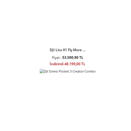
DJI Lito 1 Fly More ...
Fiyat :
34.408,90 TL
İndirimli 30.999,00 TL
DJI Lito X1 Fly More ...