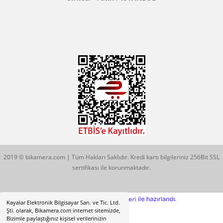
Konum İçin Tıklayın
Hobyar Mah. Hamidiye Cad. Altın Han No:3/35
Sirkeci - Fatih / İSTANBUL