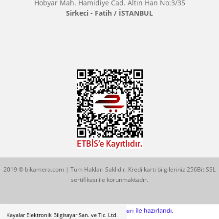
Çözüm Merkezimizi Arayın
0544 513 3080
Konum İçin Tıklayın
Hobyar Mah. Hamidiye Cad. Altın Han No:3/35
Sirkeci - Fatih / İSTANBUL