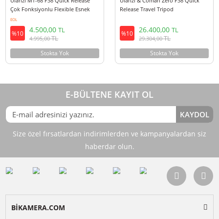
Ulanzi MT-68 F38 Quick Release
Ulanzi & Coman Zero F38 Quic
Çok Fonksiyonlu Flexible Esnek
Release Travel Tripod
Tripod
EOL
4.500,00
26.400,00
TL
TL
%10
%10
TL
TL
4.995,00
29.304,00
Stokta Yok
Stokta Yok
E-BÜLTENE KAYIT OL
KAY
Size özel fırsatlardan indirimlerden ve kampanyalardan 
haberdar olun.