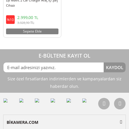
DJI Mavic 2 Car Charger Araç İçi Şarj
Cihazı
2.999,00
TL
%10
TL
3.328,90
Sepete Ekle
E-BÜLTENE KAYIT OL
KAY
Size özel fırsatlardan indirimlerden ve kampanyalardan 
haberdar olun.