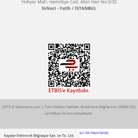
Çözüm Merkezimizi Arayın
0544 513 3080
Konum İçin Tıklayın
Hobyar Mah. Hamidiye Cad. Altın Han No:3/35
Sirkeci - Fatih / İSTANBUL