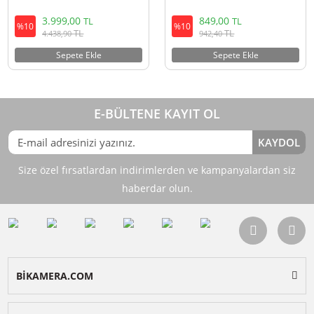
DJI Mavic 3 Pervane Koruma
DJI NEO Pervane Koruyucu
3.999,00
849,00
TL
TL
%10
%10
TL
TL
4.438,90
942,40
Sepete Ekle
Sepete Ekle
E-BÜLTENE KAYIT OL
KAY
Size özel fırsatlardan indirimlerden ve kampanyalardan 
haberdar olun.