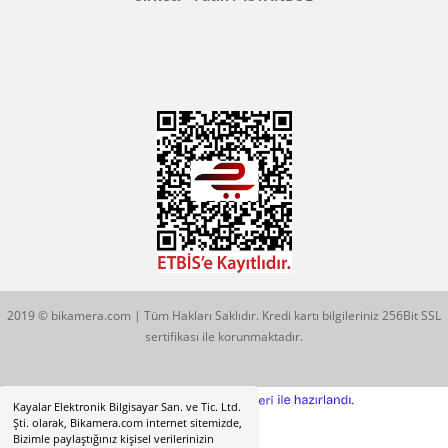
Konum İçin Tıklayın
Hobyar Mah. Hamidiye Cad. Altın Han No:3/35
Sirkeci - Fatih / İSTANBUL