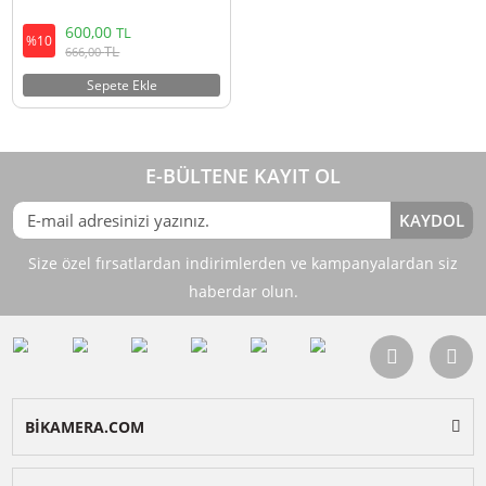
Ulanzi LT-028 İçin 4 Yapraklı Mini
Bowens L059GBB1
600,00
TL
%10
TL
666,00
Sepete Ekle
E-BÜLTENE KAYIT OL
KAY
Size özel fırsatlardan indirimlerden ve kampanyalardan 
haberdar olun.