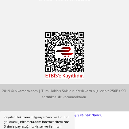
Konum İçin Tıklayın
Hobyar Mah. Hamidiye Cad. Altın Han No:3/35
Sirkeci - Fatih / İSTANBUL