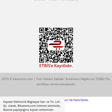
Konum İçin Tıklayın
Hobyar Mah. Hamidiye Cad. Altın Han No:3/35
Sirkeci - Fatih / İSTANBUL