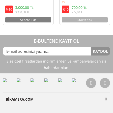
Ulanzi SC-02 Güçlü Vantuz Vakum
Ulanzi G9-2 Gopro Hero 9 Kab
Montaj Kiti
Girişli Pil Kapağı
EOL
3.000,00
700,00
TL
TL
%10
%10
TL
TL
3.330,00
777,00
Sepete Ekle
Stokta Yok
E-BÜLTENE KAYIT OL
KAY
Size özel fırsatlardan indirimlerden ve kampanyalardan 
haberdar olun.