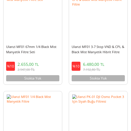
2.655,00
2.655,00
TL
TL
%10
%10
TL
TL
2.947,00
2.947,00
Stokta Yok
Stokta Yok
Ulanzi MF01 67mm 1/4 Black Mist
Ulanzi MF01 3-7 Stop VND & C
Manyetik Filtre Seti
Black Mist Manyetik Hibrit Filt
2.655,00
6.480,00
TL
TL
%10
%10
TL
TL
2.947,00
7.192,80
Stokta Yok
Stokta Yok