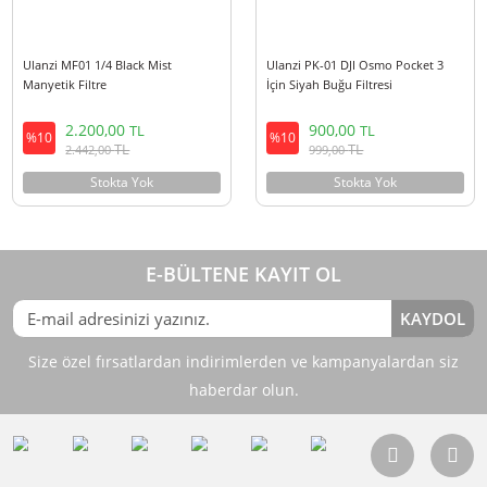
Ulanzi MF01 1/4 Black Mist
Ulanzi PK-01 DJI Osmo Pocket 
Manyetik Filtre
İçin Siyah Buğu Filtresi
2.200,00
900,00
TL
TL
%10
%10
TL
TL
2.442,00
999,00
Stokta Yok
Stokta Yok