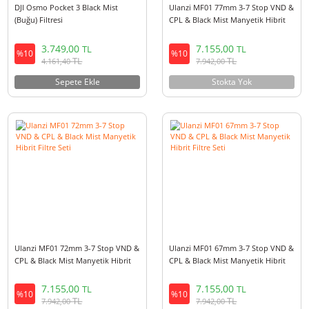
DJI Osmo Pocket 3 Black Mist
Ulanzi MF01 77mm 3-7 Stop V
(Buğu) Filtresi
CPL & Black Mist Manyetik Hib
Filtre Seti
3.749,00
7.155,00
TL
TL
%10
%10
TL
TL
4.161,40
7.942,00
Sepete Ekle
Stokta Yok