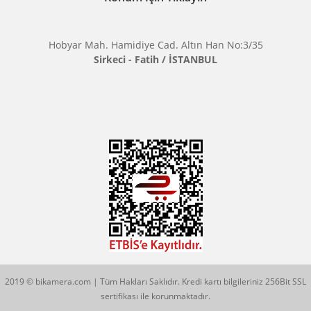
MARKALARIMIZ
Aklınıza Takılan Sorular
E-posta gönderin
info@bikamera.com
Çözüm Merkezimizi Arayın
0544 513 3080
Konum İçin Tıklayın
Hobyar Mah. Hamidiye Cad. Altın Han No:3/35
Sirkeci - Fatih / İSTANBUL