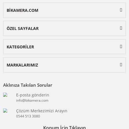
E-BÜLTENE KAYIT OL
KAY
Size özel fırsatlardan indirimlerden ve kampanyalardan 
haberdar olun.
BİKAMERA.COM
ÖZEL SAYFALAR
KATEGORİLER