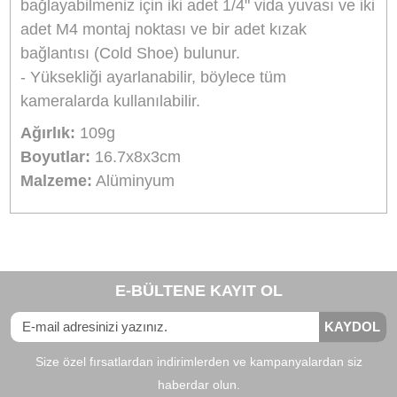
Stokta Yok
Djı Ronin-s IR Uzaktan Kumanda Alıcısı
27,50
TL
TL
30,50
Stokta Yok
Djı Ronin-s İçin Mini Usb Kamera Kontrol Kab
0,00
TL
Stokta Yok