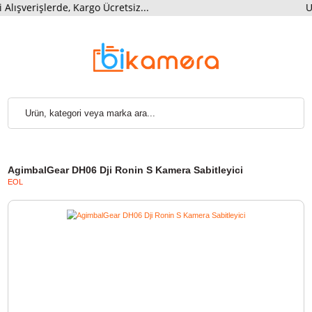
verişlerde, Kargo Ücretsiz...
AgimbalGear DH06 Dji Ronin S Kamera Sabitleyici
EOL