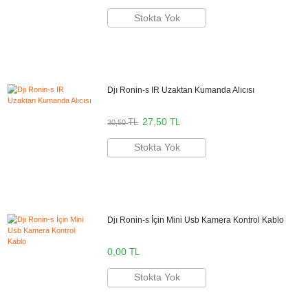
- Kameranız için stabil tutuş sağlar
- Ek aksesuar bağlantı vidaları
- 109g ağırlık ile tüm kameralara uyumludur
AgimbalGear Türkiye Distribütörü
Bikamera, AgimbalGear Türkiye resmi distribütörü online satış mağazasıd
Tüm AgimbalGear marka ürünler 2 yıl resmi garanti kapsamındadır.
Aynı Gün Kargo
Kargo Bedava
Önerilen Aksesuarlar
Dji Ronin-s Focus Tekerleği