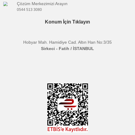
- Aksesuar cihaza monte edildiğinde kameranız
için daha sağlam ve stabil duruş sağlar.
- Işık, harici mikrofon vb. aksesuarları
bağlayabilmeniz için iki adet 1/4" vida yuvası ve 
adet M4 montaj noktası ve bir adet kızak
bağlantısı (Cold Shoe) bulunur.
- Yüksekliği ayarlanabilir, böylece tüm
kameralarda kullanılabilir.
Ağırlık:
109g
Boyutlar:
16.7x8x3cm
Malzeme:
Alüminyum
Bu ürünün fiyat bilgisi, resim, ürün açıklamalarında ve diğer
konularda yetersiz gördüğünüz noktaları öneri formunu kullanarak
Bu ürüne ilk yorumu siz yapın!