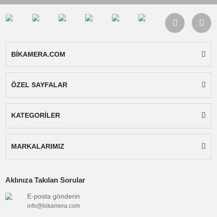
Djı Ronin-s İçin Multi Usb Kamera Kontrol Ka
479,00
TL
TL
531,70
Stokta Yok
Ürün Bilgisi
Yorumlar
Taksit Seçenekleri
AgimbalGear DH06 Dji Ronin S Kamera
Sabitleyici / 1133