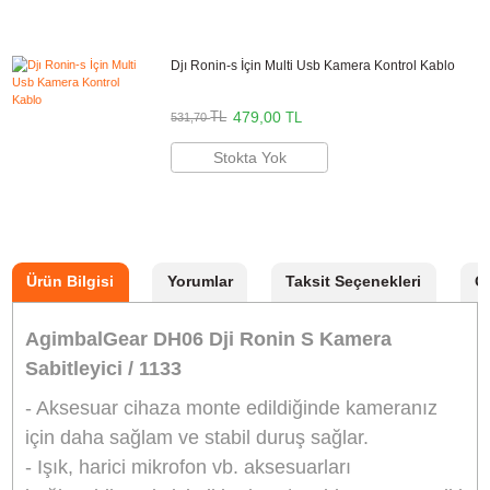
83,40
TL
TL
92,60
Stokta Yok
Djı Ronin-s Multi Camera Control Kablo
267,30
TL
TL
296,70
Stokta Yok
Dji Ronin-s Camera Riser
299,00
TL
TL
331,90