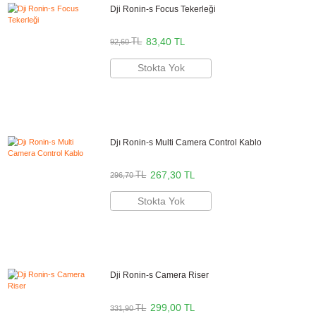
Marka
AgimbalGear
Stok Kodu
AgimbalGear 1133
Stok Durumu
Stokta Var
GTIN
8011603795035
Kullanım Alanı
Video Kaydı
1.331,90 TL
%10
indirim
1.199,90 TL
132 TL Kazanç
NAKİT / HAVALE:
1.175,90 TL
*
335,52 TL
den başlayan taksit
Sepete Ekle
Hemen Al
Bu ürünü satın alarak
29998
puan kazanabilirsiniz.
Öne Çıkan Özellikler