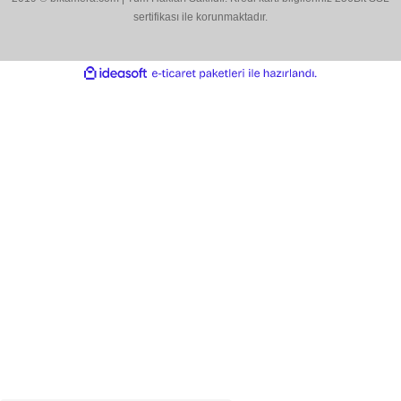
Çözüm Merkezimizi Arayın
0544 513 3080
Konum İçin Tıklayın
Hobyar Mah. Hamidiye Cad. Altın Han No:3/35
Sirkeci - Fatih / İSTANBUL