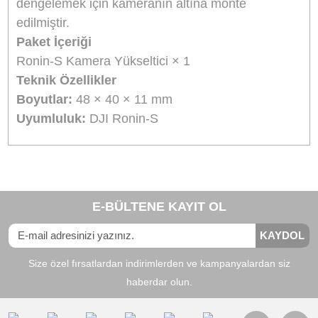
Ürün Bilgisi
Yorumlar
Taksit Seçenekleri
Dji Ronin-S Camera Riser
DJI Ronin-S Kamera Yükseltici, kameranızın
Ronin-S üzerindeki yüksekliğini artırmanıza izin
verir. Yükseltici kameranızın altına tutturulur ve
ardından gimbal'ın kamera montaj plakasına
monte edilir.
Genel Özellikler
Ronin-S Camera Riser, Ronin-S'ye takmak ve
dengelemek için kameranın altına monte
edilmiştir.