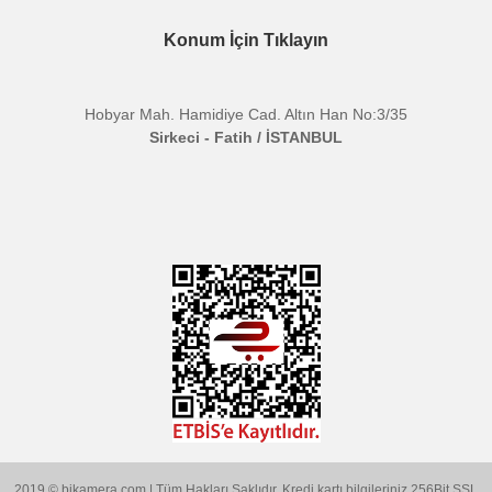
Ürün fiyatı diğer sitelerden daha pahalı.
Bu ürüne benzer farklı alternatifler olmalı.
BİKAMERA.COM
ÖZEL SAYFALAR
Gönder
KATEGORİLER
MARKALARIMIZ
Aklınıza Takılan Sorular
E-posta gönderin
info@bikamera.com