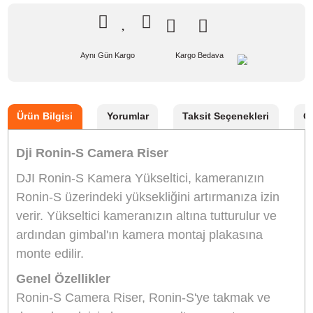
331,90 TL
%10
indirim
299,00 TL
33 TL Kazanç
*
299,00 TL
den başlayan taksitlerle!
GELİNCE HABER VER
Bu ürünü satın alarak
7475
puan kazanabilirsiniz.
Aynı Gün Kargo
Kargo Bedava