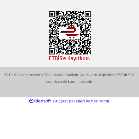
MARKALARIMIZ
Aklınıza Takılan Sorular
E-posta gönderin
info@bikamera.com
Çözüm Merkezimizi Arayın
0544 513 3080
Konum İçin Tıklayın
Hobyar Mah. Hamidiye Cad. Altın Han No:3/35
Sirkeci - Fatih / İSTANBUL