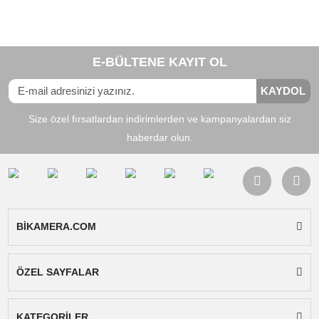
Ürün Bilgisi
Yorumlar
Taksit Seçenekleri
XLR to 3.5mm Stereo Mikrofon Kablosu 1.5
Ürün xlr girişli mikrofonlar ile kamera arasındaki
bağlantıyı sağlayan ara kablodur.
Konnektörler:
XLR ve 3.5m stereo jack
Uyumluluk:
XLR girişi bulunan tüm mikrofonla
kullanılabilir.
Paket İçeriği:
XLR 3.5mm Ara Kablo
Bu ürünün fiyat bilgisi, resim, ürün açıklamalarında ve diğer