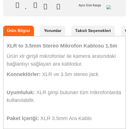
Stok Kodu
MİKROFON KABLOSU 1.5m
Stok Durumu
Stokta Yok
GTIN
8682076120329
0,00 TL
NAKİT / HAVALE:
0,00 TL
GELİNCE HABER VER
Aynı Gün Kargo