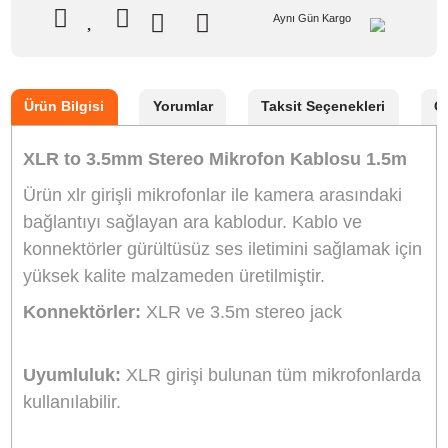
Stok Kodu
MİKROFON KABLOSU
Stok Durumu
Stokta Yok
GTIN
8682076118081
0,00 TL
NAKİT / HAVALE:
0,00 TL
GELİNCE HABER VER
Aynı Gün Kargo