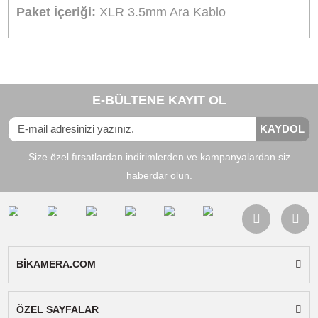
Ürün Bilgisi
Yorumlar
Taksit Seçenekleri
XLR to 3.5mm Stereo Mikrofon Kablosu 1.5
Ürün xlr girişli mikrofonlar ile kamera arasındaki
bağlantıyı sağlayan ara kablodur. Kablo ve
konnektörler gürültüsüz ses iletimini sağlamak i
yüksek kalite malzameden üretilmiştir.
Konnektörler:
XLR ve 3.5m stereo jack
Uyumluluk:
XLR girişi bulunan tüm mikrofonla
kullanılabilir.
Paket İçeriği:
XLR 3.5mm Ara Kablo