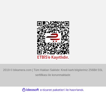
Gönder
KATEGORİLER
MARKALARIMIZ
Aklınıza Takılan Sorular
E-posta gönderin
info@bikamera.com
Çözüm Merkezimizi Arayın
0544 513 3080
Konum İçin Tıklayın
Hobyar Mah. Hamidiye Cad. Altın Han No:3/35