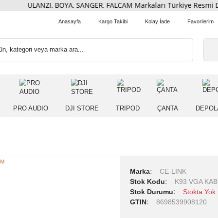
ULANZI, BOYA, SANGER, FALCAM Markaları Türkiye Re
Anasayfa
Kargo Takibi
Kolay İade
 IŞIK
PRO AUDIO
DJI STORE
TRIPOD
ÇANT
Marka
CE-
Stok Kodu
Stok Durumu