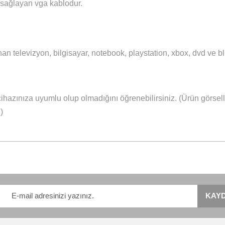
 Et
Fiyat Alarmı
Karşılaştır
Pay
Yorumlar
Taksit S
 Vga Kablo 10m / K93
arımı sağlayan vga kablodur.
ulunan televizyon, bilgisayar, notebook, playstation, xbox