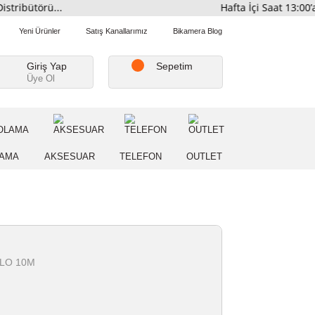
smi Distribütörü...
Hafta İ
Favorilerim
Yeni Ürünler
Satış Kanallarımız
Bikamera Blo
Giriş Yap
Sepetim
Üye Ol
A
DEPOLAMA
AKSESUAR
TELEFON
OUTLE
LINK
K93 VGA KABLO 10M
Stokta Yok