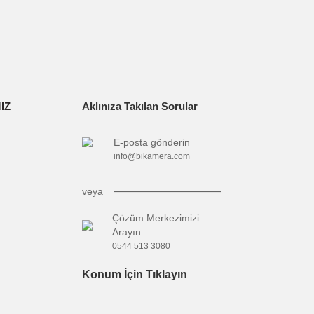
 (Ürün görsellerinde cihaz üzerindeki soket resmine
narak tarafımıza iletebilirsiniz.
Size özel fırsatlardan indirimlerden ve
KAYDOL
kampanyalardan siz haberdar olun.