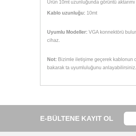
Tavsiye
Ürün Bilgisi
Marka / Ürün Adı / Kodu:
Ce-lik /
Ürün 10mt uzunluğunda görüntü akt
Kablo uzunluğu:
10mt
Uyumlu Modeller:
VGA konnektörü b
cihaz.