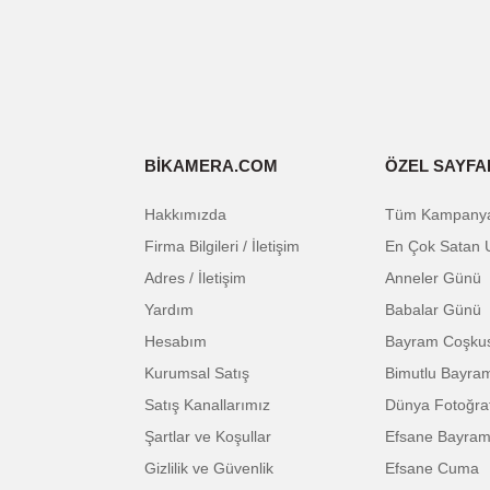
Not:
Bizimle iletişime geçerek kabl
bakarak ta uyumluluğunu anlayabili
Bu ürünün fiyat bilgisi, resim, ürün açıklam
Görüş ve önerileriniz için teşekkür ederiz.
E-BÜLTENE KAYIT OL
Ürün resmi kalitesiz, bozuk veya görüntüle
Ürün açıklamasında eksik bilgiler bulunuyor
Ürün bilgilerinde hatalar bulunuyor.
Ürün fiyatı diğer sitelerden daha pahalı.