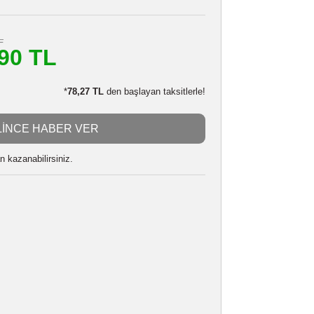
539908120
310,70 TL
m
279,90 TL
LE:
274,30 TL
*
78,27 TL
den başlayan taksitlerle!
GELİNCE HABER VER
 alarak
6998
puan kazanabilirsiniz.