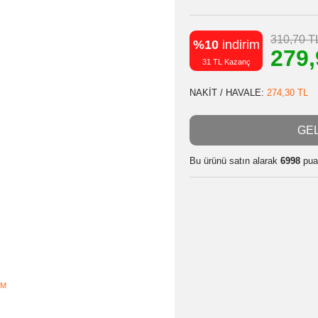
GTIN
8698
%10
indiri
31 TL Kazanç
NAKİT / HAVA
Bu ürünü satın