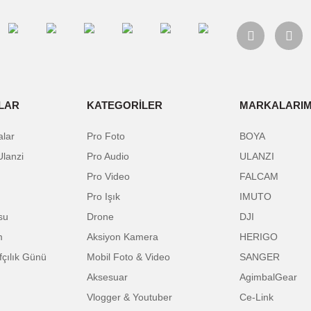
onun cihazınıza uyumlu olup olmadığını öğrenebilirsiniz.
rsiniz.)
alarında ve diğer konularda yetersiz gördüğünüz noktaları öneri formunu kulla
Bu ürüne ilk yorumu siz yapın!
nemiyor.
Yorum Yaz
.