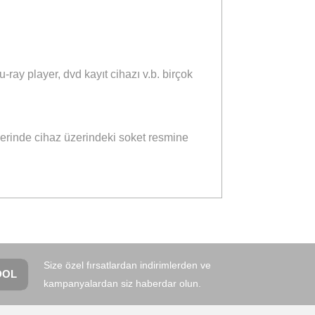
laş
Aynı Gün Kargo
eçenekleri
Önerileriniz
, dvd ve blu-ray player, dvd kayıt cihazı v.b. birçok