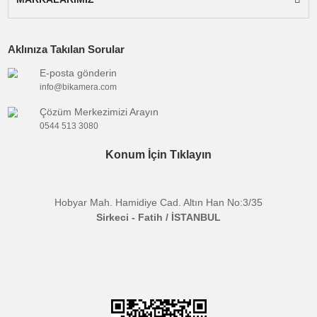
için dizayn edilmiş bir aksesuar bağlantı
çerçevesidir. Cihazınıza mikrofon, ışık, monitör
gibi aksesuarları kolayca bağlamanızı sağlar.
Gövdeye uyacak şekilde uyarlanmıştır, pil
kapağının açılmasını etkilemez.
Birçok stabilizer ile uyumludur.
(Dji, Zhiyun,
FeiyuTech, Moza v.b.)
Model:
C-A6400
Boyut:
13.5x4.9x8.3cm
Ağırlık:
150.5g
Malzeme:
Alüminyum alaşım
Bağlantı Noktaları:
18 adet 1/4” vida yuvası, 2
adet 3/8” vida yuvası, 1 adet hot shoe, alt taraft
adet 1/4” ve 1 adet 3/8” vida yuvası