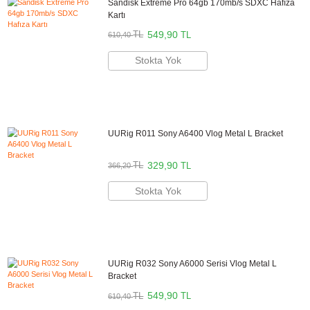
Marka
UURig
Stok Kodu
UURig C-A6400 (1367)
Stok Durumu
Stokta Yok
GTIN
6972436381869
Kullanım Alanı
Video Kaydı
,
Vlog
2.330,90 TL
%10
indirim
2.099,90 TL
231 TL Kazanç
NAKİT / HAVALE:
2.057,90 TL
*
587,18 TL
den başlayan taksit
GELİNCE HABER VER
Bu ürünü satın alarak
52498
puan kazanabilirsiniz.
Öne Çıkan Özellikler