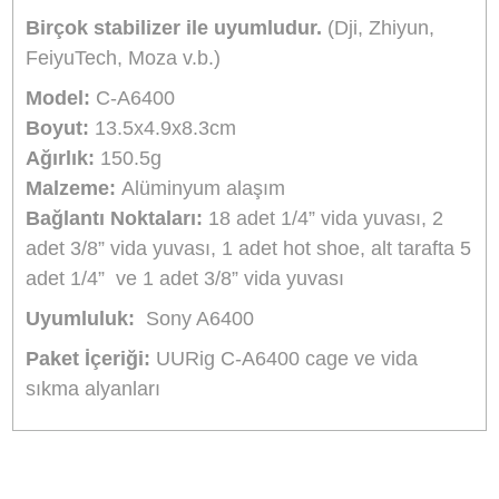
Ulanzi PT-12 Flash Bracked Çoğaltıcı Üç Giriş
650,00
TL
TL
721,50
Stokta Yok
UURig R028 Sony A6600 Vlog Metal L Brack
955,60
TL
TL
1.060,70
Stokta Yok