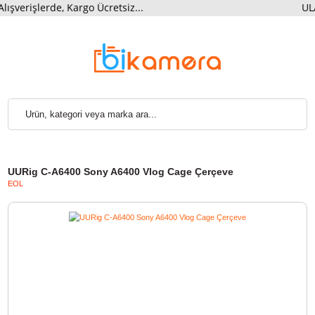
rişlerde, Kargo Ücretsiz...
U
UURig C-A6400 Sony A6400 Vlog Cage Çerçeve
EOL