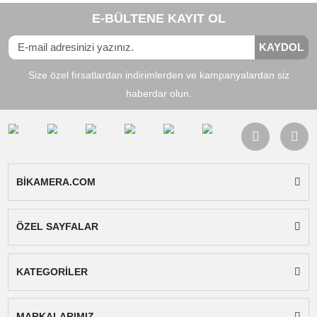
UURig C-A6600 Sony A6600 Vlog Cage Çer
2.499,90
TL
TL
2.774,90
Stokta Yok
Ürün Bilgisi
Yorumlar
Taksit Seçenekleri
UURig C-A6400 Sony A6400 Vlog Cage
Çerçeve / 1367
Bu metal çerçeve sony A6400 fotoğraf makinele