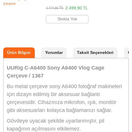
Stokta Yok
UURig R005 Aksesuar Bağlantılı Kamera Üst
1.550,00
TL
TL
1.720,50
Stokta Yok
UURig R044 Sony A6600 Vlog Metal L Brack
329,90
TL
TL
366,20
Stokta Yok