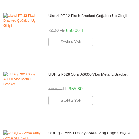
549,90
TL
TL
610,40
Stokta Yok
UURig R011 Sony A6400 Vlog Metal L Brack
329,90
TL
TL
366,20
Stokta Yok
UURig R032 Sony A6000 Serisi Vlog Metal L
Bracket
549,90
TL
TL
610,40