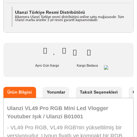
Marka
ULANZI