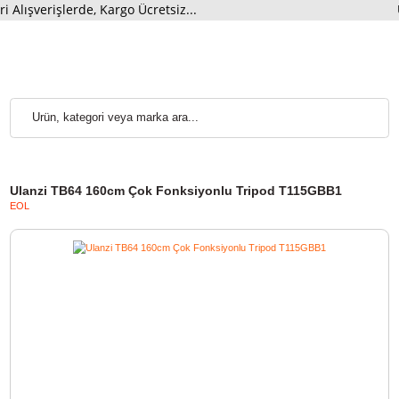
verişlerde, Kargo Ücretsiz...
Ulanzi TB64 160cm Çok Fonksiyonlu Tripod T115GBB1
EOL