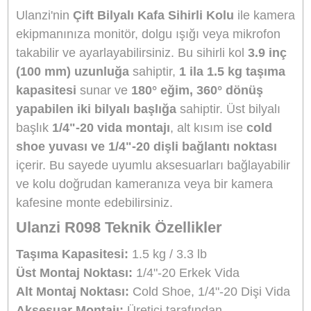
Marka
ULANZI
Stok Kodu
ULANZI 2954
Stok Durumu
Stokta Yok
GTIN
6972436382132
Garanti Süresi
24 Ay
1.110,00 TL
%10
indirim
1.000,00 TL
110 TL Kazanç
NAKİT / HAVALE:
980,00 TL
*
279,62 TL
den başlayan taksit
GELİNCE HABER VER
Bu ürünü satın alarak
25000
puan kazanabilirsiniz.
Çift Top Başlık
– 180° eğilebilir, 360° dönebilir başlıklar.
1/4" Vida Girişi
– Monitör, mikrofon gibi aksesuarlarla uyumlu.