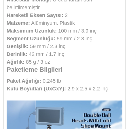
1 kg Yük Kapasitesi
– Hafif ve orta ağırlıktaki ekipmanlar için uygun.
Dayanıklı ve Hafif
– Alüminyum ve ABS malzeme, 72.5g ağırlık.
Ulanzi Türkiye Resmi Distribütörü
Bikamera Ulanzi Türkiye resmi distribütörü online satış mağazasıdır.
Tüm Ulanzi marka ürünler 2 yıl resmi garanti kapsamındadır.
Ürün Bilgisi
Yorumlar
Taksit Seçenekleri
Ulanzi R098 Genel Bakış
Ulanzi'nin
Çift Bilyalı Kafa Sihirli Kolu
ile kam