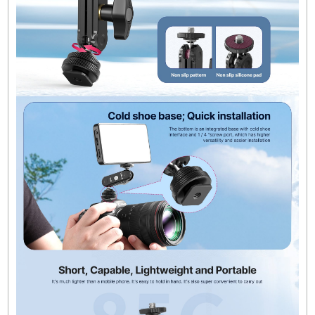
belirtilmemiştir
Hareketli Eksen Sayısı:
2
Malzeme:
Alüminyum, Plastik
Maksimum Uzunluk:
100 mm / 3.9 inç
Segment Uzunluğu:
59 mm / 2.3 inç
Genişlik:
59 mm / 2.3 inç
Derinlik:
42 mm / 1.7 inç
Ağırlık:
85 g / 3 oz
Paketleme Bilgileri
Paket Ağırlığı:
0.245 lb
Kutu Boyutları (UxGxY):
2.9 x 2.5 x 2.2 inç