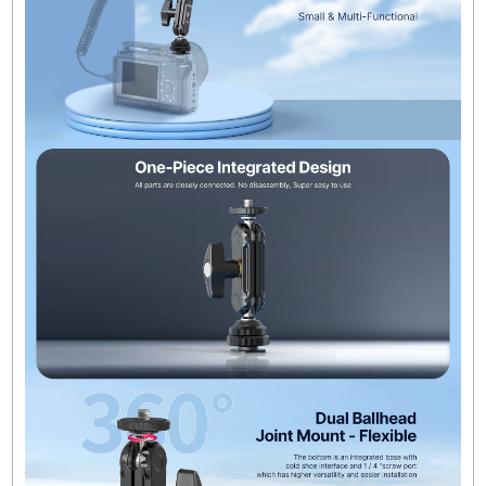
ekipmanınıza monitör, dolgu ışığı veya mikrofo
takabilir ve ayarlayabilirsiniz. Bu sihirli kol
3.9 i
(100 mm) uzunluğa
sahiptir,
1 ila 1.5 kg taşım
kapasitesi
sunar ve
180° eğim, 360° dönüş
yapabilen iki bilyalı başlığa
sahiptir. Üst bilyal
başlık
1/4"-20 vida montajı
, alt kısım ise
cold
shoe yuvası ve 1/4"-20 dişli bağlantı noktası
içerir. Bu sayede uyumlu aksesuarları bağlayabil
ve kolu doğrudan kameranıza veya bir kamera
kafesine monte edebilirsiniz.
Ulanzi R098 Teknik Özellikler
Taşıma Kapasitesi:
1.5 kg / 3.3 lb
Üst Montaj Noktası:
1/4"-20 Erkek Vida
Alt Montaj Noktası:
Cold Shoe, 1/4"-20 Dişi Vi
Aksesuar Montajı:
Üretici tarafından