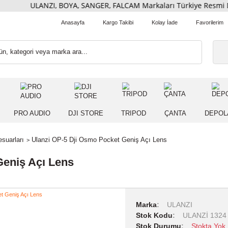
ULANZI, BOYA, SANGER, FALCAM Markaları Türkiye Re
Anasayfa
Kargo Takibi
Kolay İade
 IŞIK
PRO AUDIO
DJI STORE
TRIPOD
ÇANT
ra Aksesuarları
Ulanzi OP-5 Dji Osmo Pocket Geniş Açı Lens
ket Geniş Açı Lens
Marka
ULA