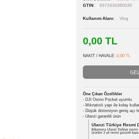
Stok Kodu
Stok Durumu
GTIN
6972
Kullanım Alan
0,00 
NAKİT / HAVA
Öne Çıkan Özel
- DJI Osmo Po
- Mıknatıslı yap
- Düşük distors