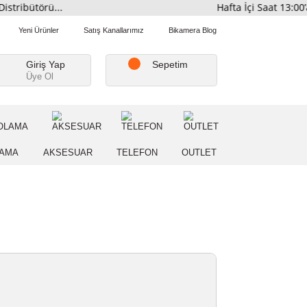
smi Distribütörü...
Hafta İ
Favorilerim
Yeni Ürünler
Satış Kanallarımız
Bikamera Blo
Giriş Yap
Sepetim
Üye Ol
A
DEPOLAMA
AKSESUAR
TELEFON
OUTLE
NZI