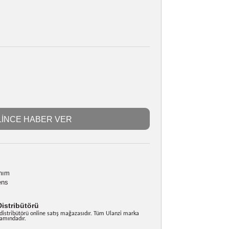
ULANZİ 1324
Stokta Yok
436380039
ı
Vlog
TL
LE:
0,00 TL
GELİNCE HABER VER
likler
cket uyumlu
ı ile kolay kullanım
iyon geniş açı lens