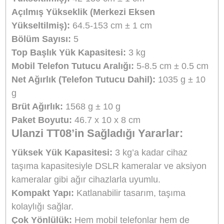
360° Top Başlık ve Panoramik Çekimler:
Tripodun
top başlık tasarımı
, 360 derece
dönebilme kapasitesine sahip. Bu özellik,
videoların ve fotoğrafların her açıdan
çekilmesine olanak tanır. Aynı zamanda,
yatay ve dikey açıları ayarlayarak farklı çe
açılarında kullanım imkanı sunar.
Esneklik ve Çeşitli Çekim Açıları:
153
cm'ye kadar uzayabilen ayaklar
, geniş bi
çekim alanı sunar ve farklı yüksekliklerde
çekim yapmanıza olanak tanır. 5 bölümden
oluşan ayak sistemi, istediğiniz yükseklik
ayarını rahatlıkla yapmanızı sağlar.
Dönüşüm Modları:
İnvert moduna ve