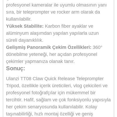
düşük moduna
hızla geçiş yapabilen TT08
özellikle makro çekimler ve ürün fotoğraflar
gibi farklı senaryolar için idealdir. Bu özellik
yaratıcı çekimlerinizi daha verimli hale getiri
Ulanzi TT08: Yük Kapasitesi ve
Performans
Ulanzi TT08
, 3 kg’a kadar yük taşıma
kapasitesine sahip olan
top başlık
ile oldukça
sağlam bir destek sunar. Bu sayede, DSLR
kameralar, video kameralar ve diğer
ekipmanlarınızı güvenle taşıyabilirsiniz.
Karbon
fiber ayaklar
, TT08’in stabilitesini artırırken ayn
zamanda hafifliğinden de ödün vermemesini
sağlar.
Alüminyum alaşımdan yapılmış merke