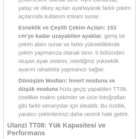
biri, mobil telefon tutucu ve teleprompter gi
farklı cihazlarla uyumlu olmasıdır. Bu saye
video çekimleri, canlı yayınlar, vlog çekimle
ve daha fazlası için tek bir tripod ile farklı
kullanım senaryolarını gerçekleştirebilirsiniz
Hızlı Montaj ve Çıkartma (Claw Quick
Release):
Bu sistem, ekipmanı hızlıca takı
çıkartmanıza olanak sağlar.
Claw Quick
Release Ecosystem
, aksesuarların kolayc
takılabilmesi ve çıkarılabilmesi için özel ola
tasarlanmış bir sistemdir. Bu özellik, setiniz
hızla kurup sökebilmeniz için büyük kolaylı
sağlar.
Taşınabilirlik ve Hafiflik:
Ulanzi TT08
,