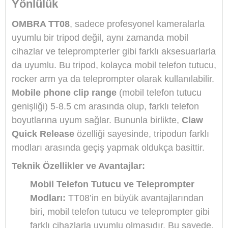
Karbon Fiber Gövde:
Hafif ama son derece dayanıklı yapı, kolay
taşınabilirlik.
Hızlı Kilit Sistemi:
Tek dokunuşla tripod ve teleprompter montajı, zam
kazandırır.
Çok Fonksiyonlu Tasarım:
Hem tripod hem teleprompter için ideal
kullanım.
Kaymaz Ayaklar:
Her zeminde sağlam duruş ve stabilite sağlar.
Ürün Bilgisi
Yorumlar
Taksit Seçenekleri
Ulanzi OMBRA Claw Quick Releas
Teleprompter Carbon Fiber Tripod:
Kolay Kullanım ve Yüksek