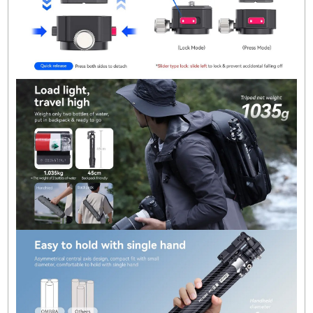
süreli dayanıklılık.
Gelişmiş Panoramik Çekim Özellikleri:
360°
dönebilme yeteneği, her açıdan profesyonel
çekimler yapmanıza olanak tanır.
Sonuç:
Ulanzi TT08 Claw Quick Release Teleprompter
Tripod, özellikle içerik üreticileri, vlog çekicileri 
profesyonel fotoğrafçılar için mükemmel bir
tercihtir. Hafif, sağlam ve çok fonksiyonlu yapısı
her çekim senaryosunda kullanılabilir. Kolay
taşınabilirliği, hızlı montaj özelliği ve geniş
yükseklik ayarlarıyla hem pratik hem de çok yön
bir ekipman arayanlar için ideal bir üründür. Bu
tripod, mobil cihazlar, DSLR kameralar, video