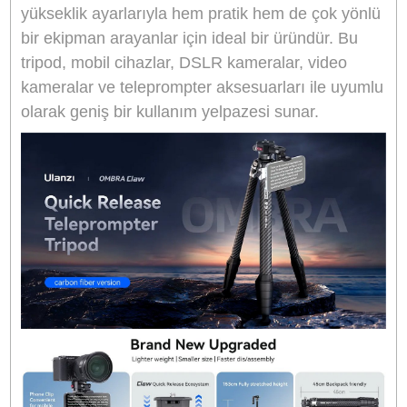
eksen
ve diğer bağlantı noktaları, uzun süreli
kullanımlarda dayanıklılık sağlar.
Ulanzi TT08 Teknik Özellikler
Model:
TT08
Malzeme:
Karbon fiber + Alüminyum alaşım
Katlanmış Boyut:
45 cm
Açılmış Yükseklik (Merkezi Eksen
Yükseltilmiş):
42-130 cm ± 1 cm
Açılmış Yükseklik (Merkezi Eksen
Yükseltilmiş):
64.5-153 cm ± 1 cm
Bölüm Sayısı:
5
Top Başlık Yük Kapasitesi:
3 kg
Mobil Telefon Tutucu Aralığı:
5-8.5 cm ± 0.5 
Net Ağırlık (Telefon Tutucu Dahil):
1035 g ± 1