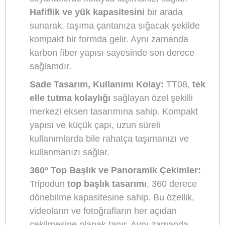
Yönlülük
OMBRA TT08
, sadece profesyonel kameralarla
uyumlu bir tripod değil, aynı zamanda mobil
cihazlar ve teleprompterler gibi farklı aksesuarla
da uyumlu. Bu tripod, kolayca mobil telefon tutu
rocker arm ya da teleprompter olarak kullanılabil
Mobile phone clip range
(mobil telefon tutucu
genişliği) 5-8.5 cm arasında olup, farklı telefon
boyutlarına uyum sağlar. Bununla birlikte,
Claw
Quick Release
özelliği sayesinde, tripodun farkl
modları arasında geçiş yapmak oldukça basittir.
Teknik Özellikler ve Avantajlar:
Mobil Telefon Tutucu ve Teleprompter
Modları:
TT08’in en büyük avantajlarından