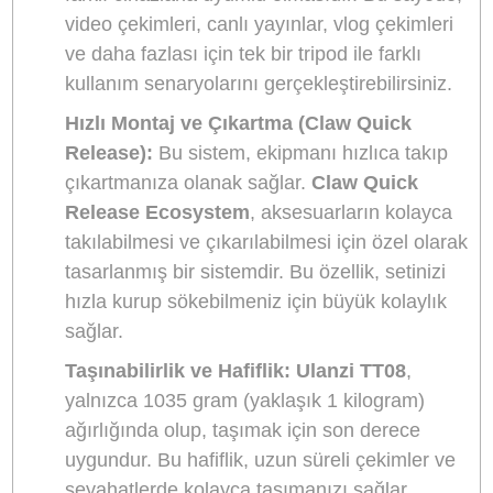
Performans için Tasarlanmış
Profesyonel Tripod
Fotoğrafçılık ve video çekimi ekipmanları, her
geçen gün gelişen teknoloji ile birlikte çok daha
kompakt, kullanımı kolay ve taşınabilir hale
geliyor. Ulanzi'nin
OMBRA TT08 Claw Quick
Release Teleprompter Tripod
modeli, özellikle
içerik üreticileri ve profesyonel video çekimlerini
kolaylaştıran özellikleri ile dikkat çekiyor. Mobil
telefon tutucusu, hızlı montaj sistemi ve karbon
fiber ayakları ile öne çıkan bu tripod,
taşınabilirliğinden ödün vermeden sağlam bir
destek sunuyor.
Ulanzi TT08: Gelişmiş Teknoloji ve Ç