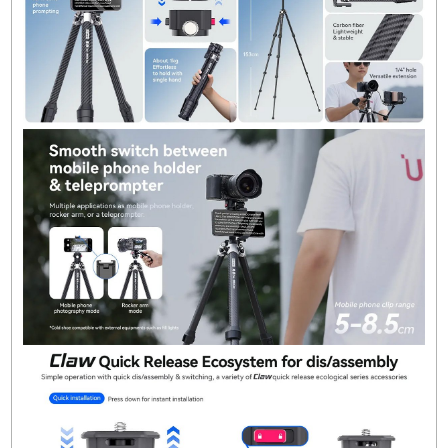
g
Brüt Ağırlık:
1568 g ± 10 g
Paket Boyutu:
46.7 x 10 x 8 cm
Ulanzi TT08’in Sağladığı Yararlar:
Yüksek Yük Kapasitesi:
3 kg’a kadar cihaz
taşıma kapasitesiyle DSLR kameralar ve aksiy
kameralar gibi ağır cihazlarla uyumlu.
Kompakt Yapı:
Katlanabilir tasarım, taşıma
kolaylığı sağlar.
Çok Yönlülük:
Hem mobil telefonlar hem de
profesyonel kameralar ile uyumlu olmasının yan
sıra, bir teleprompter ve rocker arm olarak da
kullanılabilir.
Yüksek Stabilite:
Karbon fiber ayaklar ve
alüminyum alaşımdan yapılan yapılarla uzun