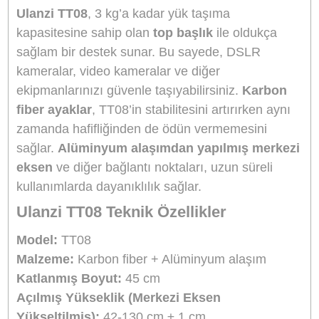
yalnızca 1035 gram (yaklaşık 1 kilogram)
ağırlığında olup, taşımak için son derece
uygundur. Bu hafiflik, uzun süreli çekimler 
seyahatlerde kolayca taşımanızı sağlar.
Hafiflik ve yük kapasitesini
bir arada
sunarak, taşıma çantanıza sığacak şekilde
kompakt bir formda gelir. Aynı zamanda
karbon fiber yapısı sayesinde son derece
sağlamdır.
Sade Tasarım, Kullanımı Kolay:
TT08,
te
elle tutma kolaylığı
sağlayan özel şekilli
merkezi eksen tasarımına sahip. Kompakt
yapısı ve küçük çapı, uzun süreli
kullanımlarda bile rahatça taşımanızı ve
kullanmanızı sağlar.