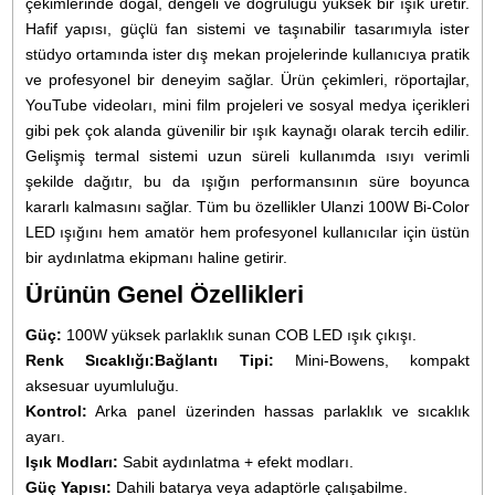
Öne Çıkan Özellikler:
Dahili Batarya ile Kablosuz Özgürlük:
111Wh kapasiteli entegre lityu
bataryası sayesinde priz bağımlılığını ortadan kaldırın; maksimum
parlaklıkta 50 dakika, minimumda 8 saate kadar kesintisiz çekim yapın
100W Profesyonel Güç:
Güçlü COB LED teknolojisiyle gerçek 100W ı
çıkışı sunarak, en karanlık ortamları bile homojen, doğal ve sinematik b
aydınlatmayla doldurur.
Geniş Renk Sıcaklığı (Bi-Color):
2700K ile 6500K aralığında
ayarlanabilen renk sıcaklığı sayesinde, gün ışığından sıcak mum ışığı
tonlarına kadar her türlü atmosferi saniyeler içinde oluşturun.
Kompakt Mini-Bowens Bağlantı:
Avuç içine sığacak kadar küçük
boyutuna rağmen Mini-Bowens yuvası ile geniş bir ışık şekillendirici
(softbox, reflektör vb.) yelpazesiyle profesyonel uyumluluk sağlar.
Aynı Gün Kargo
Sınırlı Stok