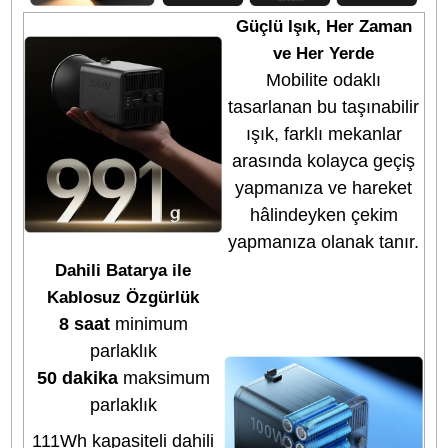
Bağlantı Türü:
Mini-Bowens Mount
Işık Modları:
Sabit ışık + çeşitli efekt modları
Soğutma:
Sessiz fan destekli aktif soğutma
Gövde Malzemesi:
Metal + ABS
Güç Yapısı:
Dahili batarya + adaptör
Ekran:
Arka LCD gösterge
Ağırlık:
Hafif ve taşınabilir tasarım
Montaj:
Standart ışık standı uyumlu
Paket İçeriği
Video Light *1
Power Adapter (1.5m şarj kablosu dahil) *1
Reflector *1
Diffusion Dome *1
User Manual *1
Genel Değerlendirme