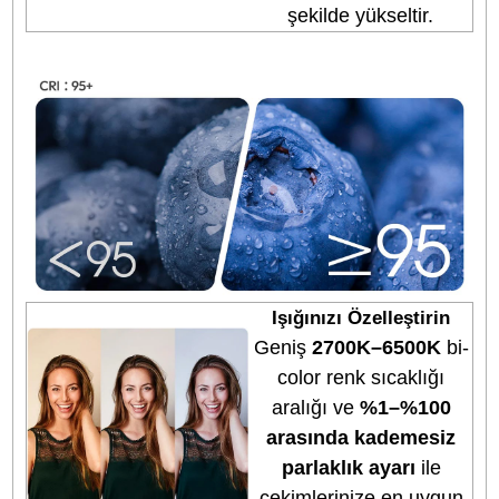
Güçlü Işık, Her Zam
ve Her Yerde
Mobilite odaklı
tasarlanan bu taşınabi
ışık, farklı mekanlar
arasında kolayca geç