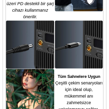
Işığınızı Özelleştiri
Geniş
2700K–6500K
color renk sıcaklığı
aralığı ve
%1–%10
arasında kademesi
parlaklık ayarı
ile
çekimlerinize en uyg
atmosferi kolayca