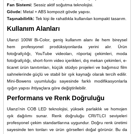
Ürün Bilgisi
Yorumlar
Taksit Seçenekleri
Ulanzi 100W Bi-Color LED Vid
Işığı – Ürün Açıklaması
Ulanzi 100W Bi-Color LED Video Işığı, içerik üreticiler
profesyonel çekim ekipleri için tasarlanmış, yük
performanslı ve kompakt bir aydınlatma çözümüdür. Bu m
özellikle
gerçek 100W ışık çıkışı
,
2700K–6500K geniş r
sıcaklığı aralığı
,
entegre yüksek kapasiteli dahili batar
ve
Mini-Bowens aksesuar uyumluluğu
ile öne çıkar. Sa
çalışırken priz bağımlılığını ortadan kaldıran dahili güç yap
uzun çekimlerde kesintisiz performans sunar. Mini-Bo
bağlantısı sayesinde kompakt boyutuna rağmen ge
yelpazede ışık şekillendirici aksesuarlarla uyumlu çalı
Ulanzi’nin COB LED teknolojisi, hem fotoğraf hem vi