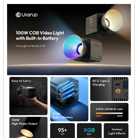
Ulanzi’nin COB LED teknolojisi, yüksek parlaklık ve hom
ışık dağılımı sunar. Renk doğruluğu CRI/TLCI seviye
profesyonel çekim standartlarına uygundur. Doğru renk üre
sayesinde ten tonları ve ürün görselleri doğal görünür. B
ışığı özellikle ticari çekimler, röportajlar ve sinematik içeri
için ideal hale getirir.
Tasarım ve Ergonomi
Modelin kompakt ve hafif yapısı mobil kullanım için opti
edilmiştir. Mini-Bowens aksesuar yuvası hem dayanıklı he
geniş aksesuar çeşitliliği sağlayan bir bağlantı sunar. Arka
ekran parlaklık, mod ve sıcaklık gibi bilgileri net şekilde göste
Gövde malzemesi uzun ömürlü kullanım için güçlendirilmiştir
Teknik Özellikler
Model:
Ulanzi 100W Bi-Color
Güç Çıkışı:
100W COB LED
Renk Sıcaklığı:
2700K – 6500K