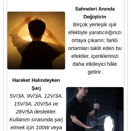
seçenekleriyle esnek bir
kullanım sunar.
100W Yüksek Güç il
Aydınlatın
Güçlü COB LED
boncukları, yüksek
parlaklık sunarken
yumuşak ve homojen 
ışık yayar. Karanlık
ortamlarda bile orta
aydınlatmasını etkili b
şekilde yükseltir.