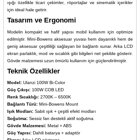
çekimlerinde doğal, dengeli ve doğruluğu yüksek bir ışık üre
Hafif yapısı, güçlü fan sistemi ve taşınabilir tasarımıyla i
stüdyo ortamında ister dış mekan projelerinde kullanıcıya pr
ve profesyonel bir deneyim sağlar. Ürün çekimleri, röportaj
YouTube videoları, mini film projeleri ve sosyal medya içerik
gibi pek çok alanda güvenilir bir ışık kaynağı olarak tercih edi
Gelişmiş termal sistemi uzun süreli kullanımda ısıyı ver
şekilde dağıtır, bu da ışığın performansının süre boy
kararlı kalmasını sağlar. Tüm bu özellikler Ulanzi 100W Bi-C
LED ışığını hem amatör hem profesyonel kullanıcılar için ü
bir aydınlatma ekipmanı haline getirir.
Ürünün Genel Özellikleri
Güç:
100W yüksek parlaklık sunan COB LED ışık çıkışı.
Renk Sıcaklığı:
Bağlantı Tipi:
Mini-Bowens, komp
aksesuar uyumluluğu.
Kontrol:
Arka panel üzerinden hassas parlaklık ve sıca
ayarı.