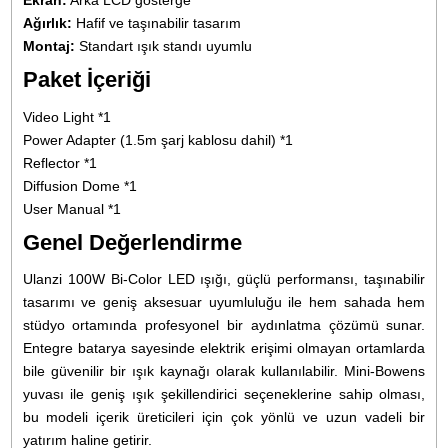
Işık Modları:
Sabit aydınlatma + efekt modları.
Güç Yapısı:
Dahili batarya veya adaptörle çalışabilme.
Fan Sistemi:
Sessiz aktif soğutma teknolojisi.
Gövde:
Metal + ABS kompozit gövde yapısı.
Taşınabilirlik:
Tek kişi ile rahatlıkla kullanılan kompakt tasa
Kullanım Alanları
Ulanzi 100W Bi-Color, geniş kullanım alanı ile hem bire
hem profesyonel prodüksiyonlarda yerini alır. Ü
fotoğrafçılığı, YouTube videoları, röportaj çekimleri, 
fotoğrafçılığı, short-form video içerikleri, dış mekan çekimleri
ticaret ürün tanıtımları, küçük stüdyo projeleri ve bağımsız 
sahnelerinde güçlü ve stabil bir ışık kaynağı olarak tercih edi
Mini-Bowens uyumluluğu sayesinde farklı modifikasyonl
ışığın yapısı ihtiyaçlara göre değiştirilebilir.
Performans ve Renk Doğruluğu