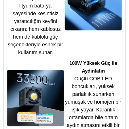
Ulanzi 100W Bi-Color LED ışığı, güçlü performansı, taşınab
tasarımı ve geniş aksesuar uyumluluğu ile hem sahada
stüdyo ortamında profesyonel bir aydınlatma çözümü su
Entegre batarya sayesinde elektrik erişimi olmayan ortaml
bile güvenilir bir ışık kaynağı olarak kullanılabilir. Mini-Bo
yuvası ile geniş ışık şekillendirici seçeneklerine sahip olm
bu modeli içerik üreticileri için çok yönlü ve uzun vadeli
yatırım haline getirir.