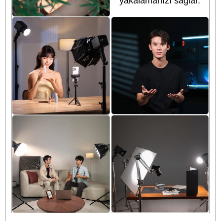
oluşturabilirsiniz.
Sonsuz Renkler, Sonsuz
Olasılıklar
0°–359° Renk Açısı
(Hue)
0%–100% Doygunluk
(Saturation)
1%–100% Parlaklık
(Intensity)
360° RGB desteği
sayesinde bu ışık, çekim
ihtiyaçlarınız için
istediğiniz atmosferi
oluşturmanızda sınırsız
olanaklar sunar.