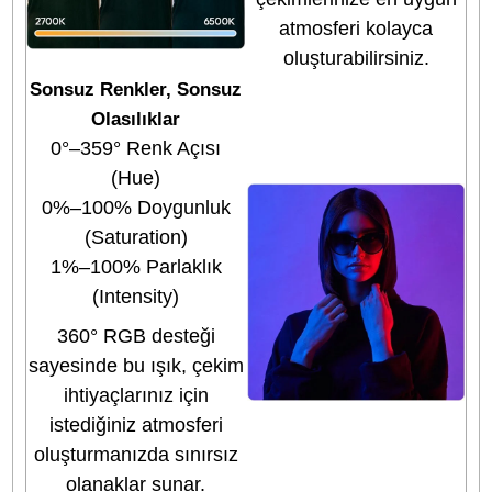
yapmanıza ve harek
hâlindeyken çekim
yapmanıza olanak tanı
Dahili Batarya ile
Kablosuz Özgürlük
8 saat
minimum
parlaklık
50 dakika
maksimum
parlaklık
111Wh kapasiteli dahili
lityum batarya
sayesinde kesintisiz
yaratıcılığın keyfini
çıkarın; hem kablosuz
hem de kablolu güç