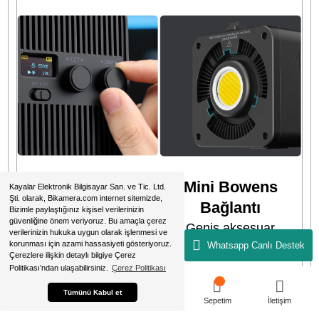
Kullanım sırasında şarj
etmek için 100W veya
üzeri PD destekli bir şarj
cihazı kullanmanız
önerilir.
Tüm Sahnelere Uygu
Çeşitli çekim senaryol