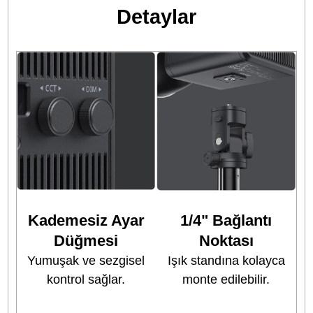
Sahneleri Anında
Değiştirin
Birçok yerleşik ışık
efektiyle yaratıcılığını
ortaya çıkarın; farklı
ortamları taklit eden 
efektler, içerikleriniz
daha etkileyici hâle
getirir.
Hareket Halindeyken
Şarj
5V/3A, 9V/3A, 12V/3A,
15V/3A, 20V/5A ve
28V/5A destekler.