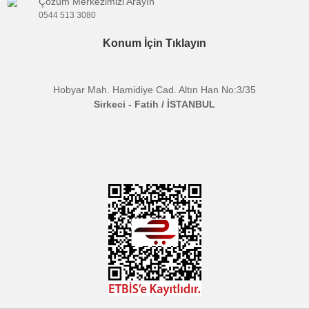
Yük kapasitesi:
700g
Kelepçe Genişliği:
58-85mm±2mm
Uyumluluk:
Tüm akıllı telefonlar
Kutu İçeriği:
MA26 tripod standı, alyan anahta
Bu ürünün fiyat bilgisi, resim, ürün açıklamalarında ve diğer
konularda yetersiz gördüğünüz noktaları öneri formunu kullanarak
Bu ürüne ilk yorumu siz yapın!
Etiketler :
tarafımıza iletebilirsiniz.
ulanzi ma26
masaüstü telefon standı
çok fonksiyonlu tripod
Görüş ve önerileriniz için teşekkür ederiz.
Yorum Yaz
katlanabilir tripod
katlanabilir telefon tripodu
telefon tripodu
Ürün resmi kalitesiz, bozuk veya görüntülenemiyor.