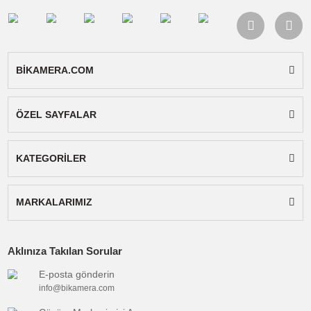
kaymayı önleyen silikon ped, telefonunuzun
düşmesini önler.
Çift Cold Shoe Montajı:
Yaratıcılığınızı
sürdürmek için ışıklarınızı veya mikrofonlarınızı
telefon kelepçesinin uçlarına monte edin.
Özellikler
Marka/model:
Ulanzi MA26
SKU:
M007
Materyal:
Alüminyum + Silikon
Katlanmış Boyut:
120*40*15mm±2mm
El Tipi Çubuk Yüksekliği (Genişletilmemiş)
219-290mm