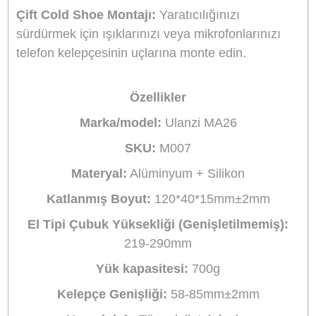
Ulanzi MA26 Katlanabilir Çok Fonksiyonl
Telefon Tripod Standı
Ulanzi MA26 Katlanabilir Cep Telefonu Tripod
M007 ile tanışın – cep boyutunda fotoğraf
arkadaşınız! Çok yönlü açılara göre kolayca
ayarlanabilen bu tripod, dikey ve yatay modlar
arasında sorunsuz bir şekilde geçiş yapar. Sağ
yapısı ve kaymaz silikon yastığı telefonunuzu
güvende tutarken, ikili cold shoe yuvaları yaratıc
ışık veya mikrofon bağlantılarına olanak tanır. B
telefon standı olmanın ötesinde, kolay genişlet
ve katlama özelliği sayesinde art arda video
izleyen ortağınız ve elde taşınan bir vlog
çubuğudur. Taşınabilirliğin istikrarla buluştuğu