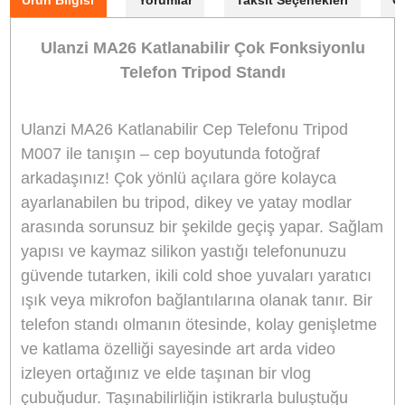
Marka
ULANZI
Stok Kodu
ULANZİ M007
Stok Durumu
Stokta Var
GTIN
6974774332275
Garanti Süresi
24 Ay
2.775,00 TL
%10
indirim
2.500,00 TL
275 TL Kazanç
NAKİT / HAVALE:
2.450,00 TL
*
699,06 TL
den başlayan taksit
Sepete Ekle
Hemen Al
Bu ürünü satın alarak
62500
puan kazanabilirsiniz.
Öne çıkan özellikler: