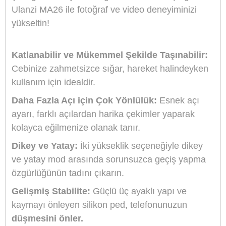
Cep Boyutunda Taşınabilirlik:
Katlandığında yaklaşık 120×40×15 mm
boyutuyla cebinize rahatça sığar, hareket halindeyken kullanım için
idealdir.
Çok Yönlü Açılar & Modlar:
Hem dikey hem yatay çekim imkanı sunar
esnek açılı ayarlarla farklı bakış açıları yakalayabilirsiniz.
Üstün Stabilite & Güvenlik:
Üç ayaklı sağlam yapı ve kaymaz silikon 
ile telefonun düşmesini engeller.
Çift Cold Shoe Montajı:
Işık veya mikrofon gibi aksesuarları monte et
imkanı sağlayarak içerik üreticilere ekstra kullanım esnekliği sunar.
Aynı Gün Kargo
Kargo Bedava
Ürün Bilgisi
Yorumlar
Taksit Seçenekleri