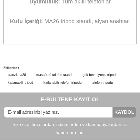
Ulanzi MA26 ile fotoğraf ve video deneyiminizi
yükseltin!
Katlanabilir ve Mükemmel Şekilde Taşınabilir
Cebinize zahmetsizce sığar, hareket halindeyk
kullanım için idealdir.
Daha Fazla Açı için Çok Yönlülük:
Esnek açı
ayarı, farklı açılardan harika çekimler yaparak
kolayca eğilmenize olanak tanır.
Dikey ve Yatay:
İki yükseklik seçeneğiyle dikey
ve yatay mod arasında sorunsuzca geçiş yapm
özgürlüğünün tadını çıkarın.
Gelişmiş Stabilite:
Güçlü üç ayaklı yapı ve