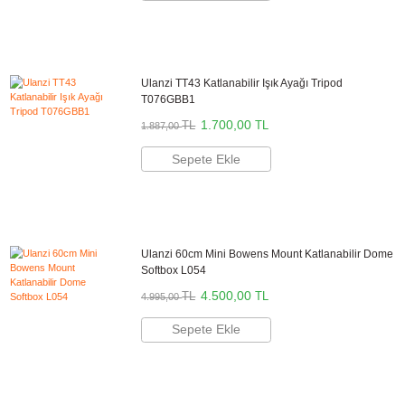
Yüksek Işık Gücü
: 0,5m mesafede 13.150 lüks ışık çıkışı.
Dahili Pil
: 40W modunda 70 dakika kullanım, 180 dakikaya kadar
dayanıklılık.
Hızlı Şarj
: Type-C PD 65W ile 3 saatte tam şarj.
Ulanzi Türkiye Resmi Distribütörü
Bikamera Ulanzi Türkiye resmi distribütörü online satış mağazasıdır.
Tüm Ulanzi marka ürünler 2 yıl resmi garanti kapsamındadır.
Önerilen Aksesuarlar
VIJIM LS25 Ayaralanabilir Kamera ve Işık Ma
Montaj Standı
3.300,00
TL
TL
3.663,00