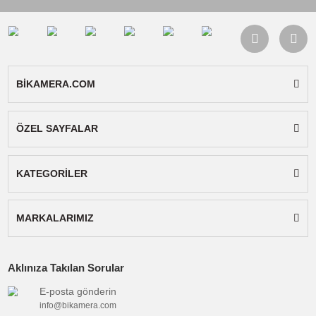
Renk Oluşturma İndeksi (CRI): ≥ 95
Renk Sıcaklığı (CCT): 2500K-6500K
Lümen Çıkışı (reflektörlü): 13150 lüks (6500K'd
0,5 metre)
Işın Açısı: 120°
Şarj Portu: DC 19V/3,4A, Type-C PD 65W
Güç Çıkışı (Normal Mod): 40W
Maksimum Çıkış (Hız Aşırtma Modu): 50W
Maksimum Parlaklık Çalışma Süresi (50W): 50
dakika
Maksimum Parlaklık Çalışma Süresi (40W): ≥ 7
dakika
Minimum Parlaklık Çalışma Süresi: ≥ 180 dakik
Pil: 14.8V/3400mAh (50.3Wh)