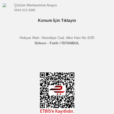
Şarj Süresi: Yaklaşık 3 saat
Paket İçeriği
40W Pro Light * 1
Reflector * 1
Diffusion Dome * 1
Velvet Bag * 1
User Manual * 1