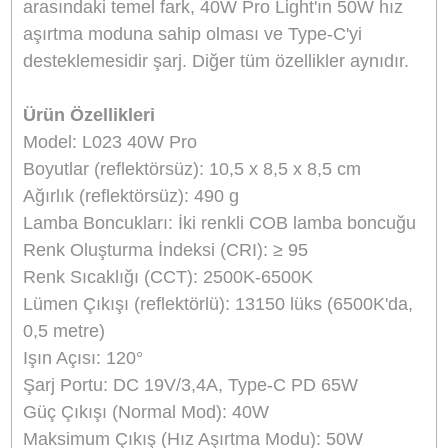
Ulanzi AT-03 Tripod ve Dolly Kit T052-T053
4.500,00
TL
TL
4.995,00
Stokta Yok
Ürün Bilgisi
Yorumlar
Taksit Seçenekleri
Ulanzi L023 40W Pro LED Video Light
Ürün Açıklaması
Ulanzi L023, kompakt ancak güçlü bir 40W İki
Renkli LED dolgu ışığıdır. Bu cep boyutundaki