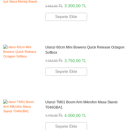
Marka
ULANZI
Stok Kodu
ULANZI L023 40WPRO
Stok Durumu
Stokta Yok
GTIN
6975357301886
Garanti Süresi
24 Ay
6.105,00 TL
%10
indirim
5.500,00 TL
605 TL Kazanç
NAKİT / HAVALE:
5.390,00 TL
*
1.537,94 TL
den başlayan taksit
GELİNCE HABER VER
Bu ürünü satın alarak
137500
puan kazanabilirsiniz.
Ayarlanabilir Renk ve Parlaklık
: 2500K-6500K arasında değişir, %0-
%100 kısılabilir.