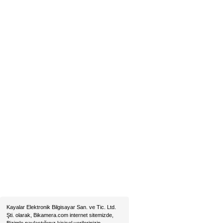
Konum İçin Tıklayın
Hobyar Mah. Hamidiye Cad. Altın Han No:3/35
Sirkeci - Fatih / İSTANBUL