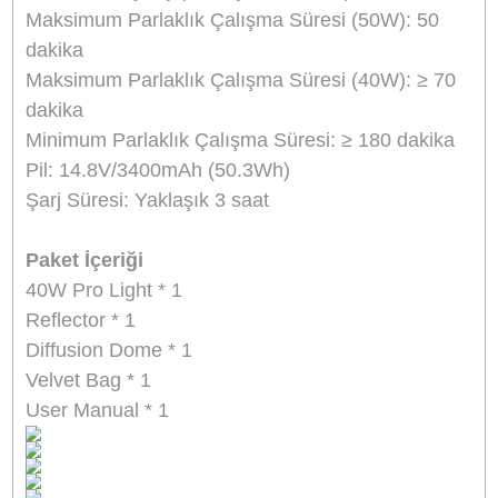
ışık, 2500 ila 6200K ayarlanabilir renk sıcaklığı,
ayrı bir 0 ila %100 karartma işlevi ve maksimu
50W (Hız Aşırtma modu) çıkışında 50 dakikaya
kadar çalışma süresine sahiptir. Sadece 1 lb
ağırlığında olan bu küp ışık, 1/4"-20 dişli deliği
aracılığıyla kolayca elde taşınabilir veya bir sta
monte edilebilir. Dahili 3400mAh yüksek kapasit
pil, prize takılmadan kullanılabilen ışığa güç
sağlar. Işığın pil takımı üç saatte şarj olur ve
parlaklık seviyesine bağlı olarak üç saate kadar 
ömrü sağlar. DC ve Type-C şarj portlarıyla 65W
PD hızlı şarjı destekler. Ayrıca, mini Bowens
yuvası aracılığıyla takılan ışığı yumuşatmak için
bir mini difüzör de dahildir.
İpuçları: