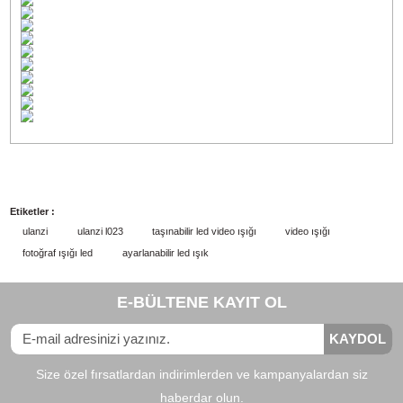
Kullanım sırasında DC portu veya Type-C portu 
şarj ederken, ışığın maksimum gücü 40W'tır.
Lütfen şarj cihazınızın ve şarj kablonuzun PD il
65W'a kadar şarjı desteklediğinden emin olun.
Şarj kablosu ayrı satılır.
Ulanzi L023 40W Pro ile LT028 40W ışık
arasındaki temel fark, 40W Pro Light'ın 50W hız
aşırtma moduna sahip olması ve Type-C'yi
desteklemesidir şarj. Diğer tüm özellikler aynıdır
Ürün Özellikleri
Model: L023 40W Pro
Boyutlar (reflektörsüz): 10,5 x 8,5 x 8,5 cm
Ağırlık (reflektörsüz): 490 g
Lamba Boncukları: İki renkli COB lamba boncu