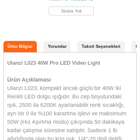
Ulanzi TT43 Katlanabilir Işık Ayağı Tripod
T076GBB1
1.700,00
TL
TL
1.887,00
Sepete Ekle
Ulanzi 60cm Mini Bowens Mount Katlanabili
Softbox L054
4.500,00
TL
TL
4.995,00
Sepete Ekle