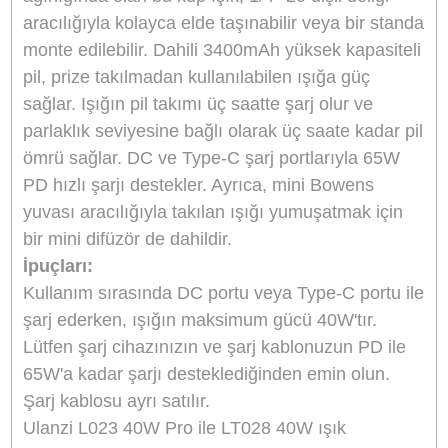
Ulanzi ZJ02 Aynasız Kamera Masa Standı T0
3.500,00
TL
TL
3.885,00
Sepete Ekle
Ulanzi ZJ04 Magic Arm Camera Wall Mountt 
2.500,00
TL
TL
2.775,00
Stokta Yok