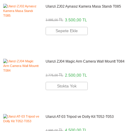
Sepete Ekle
Ulanzi 60cm Mini Bowens Quick Release Oc
Softbox
3.750,00
TL
TL
4.162,50
Sepete Ekle
Ulanzi TM01 Boom Arm Mikrofon Masa Stand
T046GBA1
4.000,00
TL
TL
4.440,00
Sepete Ekle