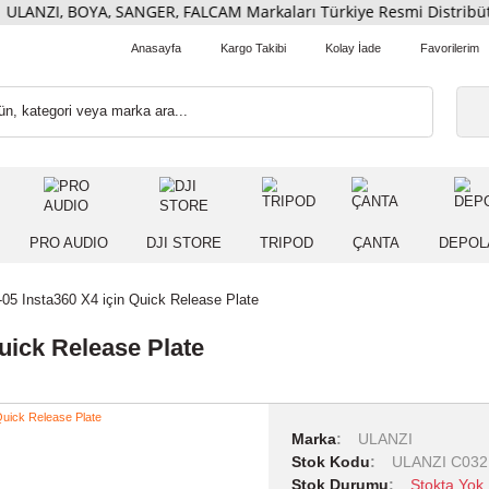
ULANZI, BOYA, SANGER, FALCAM Markaları Türkiye Resmi Dis
Anasayfa
Kargo Takibi
Kolay İade
 IŞIK
PRO AUDIO
DJI STORE
TRIPOD
ÇANT
lanzi IN-05 Insta360 X4 için Quick Release Plate
çin Quick Release Plate
Marka
ULA