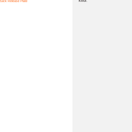
Dayanıklı Mal
uzun ömürlü.
Esnek Kullanı
uyum sağlar.
Güvenlik Kilidi
kilidi.