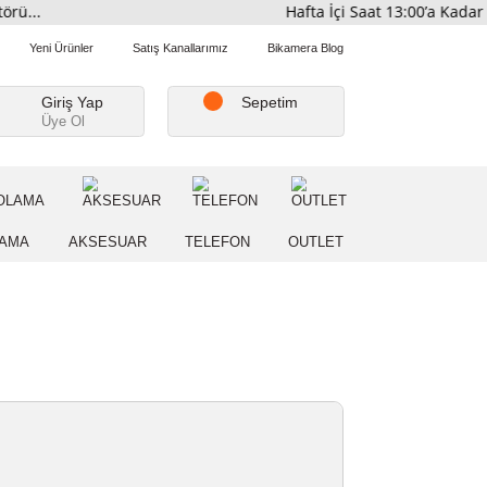
tribütörü...
Hafta İçi Saat 
Favorilerim
Yeni Ürünler
Satış Kanallarımız
Bikamera Blo
Giriş Yap
Sepetim
Üye Ol
A
DEPOLAMA
AKSESUAR
TELEFON
OUTLE
NZI