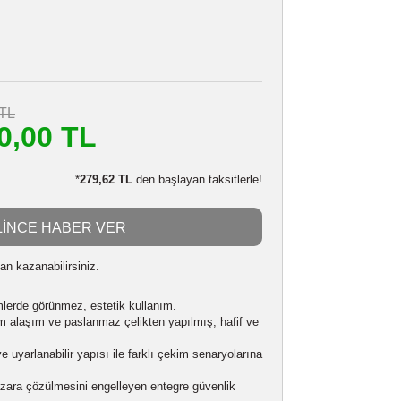
ULANZI C032
Stokta Yok
357303507
i
24 Ay
1.110,00 TL
m
1.000,00 TL
LE:
980,00 TL
*
279,62 TL
den başlayan taksitlerle!
GELİNCE HABER VER
 alarak
25000
puan kazanabilirsiniz.
arım:
360° çekimlerde görünmez, estetik kullanım.