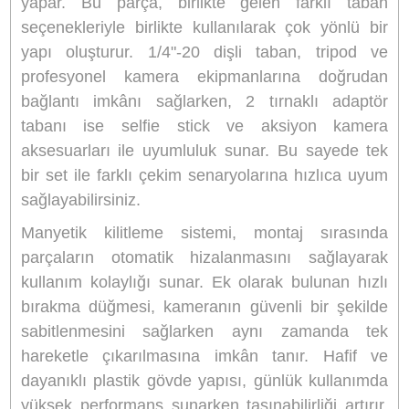
Ürün Bilgisi
Yorumlar
Taksit Seçenekleri
Ulanzi Go-Quick II Manyetik Hızlı
Bağlantı Adaptör Seti - 3009
Ulanzi Go-Quick II Manyetik Hızlı Bağla
Adaptör Seti - 3009
, aksiyon kameralarınız i
geliştirilmiş hızlı bağlantı sistemi sayesinde çe
süreçlerini çok daha pratik, güvenli ve profesyo
hale getiren yenilikçi bir montaj çözümüdür. 