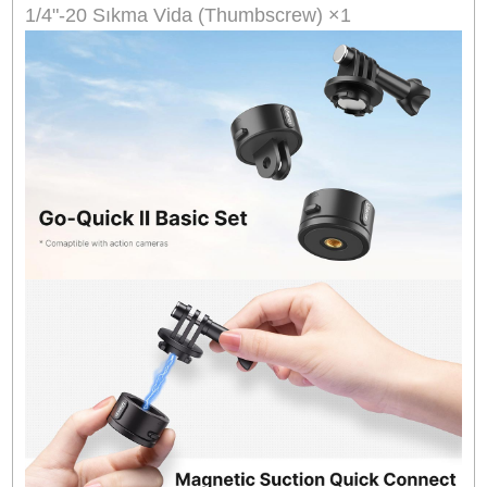
dayanıklı plastik gövde yapısı, günlük kullanı
yüksek performans sunarken taşınabilirliği artır
Kompakt tasarımı sayesinde çanta içerisi
minimum yer kaplar ve saha çekimleri, seyahat
ve outdoor aktiviteler için ideal bir yardımcıdır.
Ulanzi Go-Quick II Manyetik Hızlı Bağlantı Adap
Seti, içerik üreticileri, vlog çekim yapanl
sporcular ve aksiyon kamera kullanıcıları için hı
kurulum ve güvenli montaj avantajını bir ar
getirir. Farklı montaj seçenekleri ve güçlü kilitl
sistemi sayesinde hem profesyonel hem
günlük kullanımda maksimum esneklik sağlar.
Teknik Özellikler
Marka:
Ulanzi