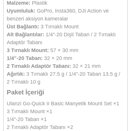
yapar. Bu parça, birlikte gelen farklı ta
seçenekleriyle birlikte kullanılarak çok yönlü 
yapı oluşturur. 1/4"-20 dişli taban, tripod
profesyonel kamera ekipmanlarına doğru
bağlantı imkânı sağlarken, 2 tırnaklı adap
tabanı ise selfie stick ve aksiyon kam
aksesuarları ile uyumluluk sunar. Bu sayede 
bir set ile farklı çekim senaryolarına hızlıca u
sağlayabilirsiniz.
Manyetik kilitleme sistemi, montaj sırası
parçaların otomatik hizalanmasını sağlaya
kullanım kolaylığı sunar. Ek olarak bulunan hı
bırakma düğmesi, kameranın güvenli bir şeki
sabitlenmesini sağlarken aynı zamanda 
hareketle çıkarılmasına imkân tanır. Hafif