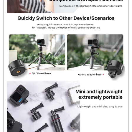
Paket İçeriği
Ulanzi Go-Quick II Basic Manyetik Mount Set ×
3 Tırnaklı Mount ×1
1/4"-20 Taban ×1
2 Tırnaklı Adaptör Tabanı ×2
1/4"-20 Sıkma Vida (Thumbscrew) ×1