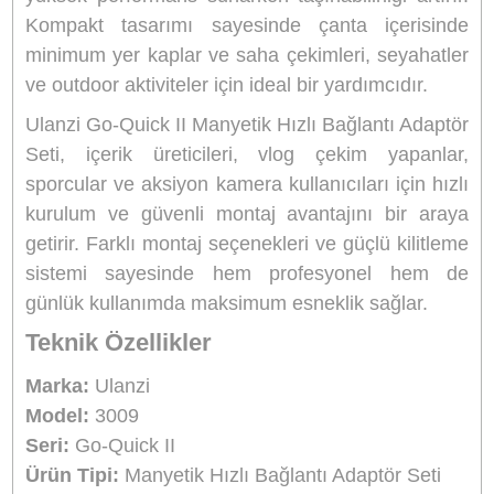
Quick II ekosistemi ile uyumlu olan bu set, gü
manyetik hizalama yapısı ve entegre hızlı bıra
mekanizması sayesinde kameranızı tripod, sel
stick, monopod ve diğer montaj ekipmanlar
saniyeler içinde takıp çıkarabilmenizi sağl
Özellikle hareketli çekimlerde zaman kayb
ortadan kaldırarak içerik üretim sürecini hızlandı
ve kullanıcıya maksimum verimlilik sunar. D
GoPro, Insta360 ve benzeri aksiyon kameraları
geniş uyumluluk sunan yapı, farklı ekipmanla
sorunsuz kullanım imkânı sağlar.
Set içerisinde yer alan 3 tırnaklı montaj apara
aksiyon kameralarının standart bağla
sistemleriyle uyumludur ve üst modül olarak gö