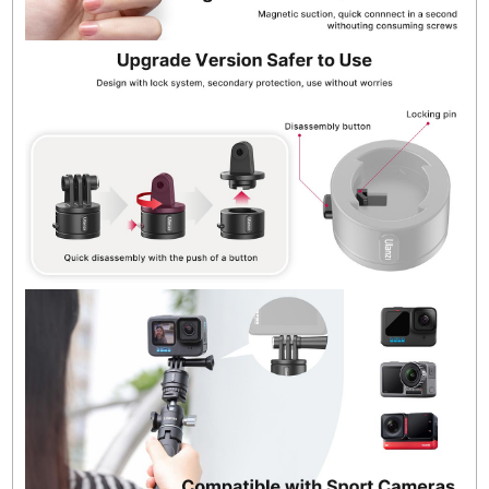
Model:
3009
Seri:
Go-Quick II
Ürün Tipi:
Manyetik Hızlı Bağlantı Adaptör Seti
Malzeme:
Plastik
Uyumluluk:
GoPro, Insta360, DJI Action ve
benzeri aksiyon kameralar
Üst Bağlantı:
3 Tırnaklı Mount
Alt Bağlantılar:
1/4"-20 Dişli Taban / 2 Tırnaklı
Adaptör Tabanı
3 Tırnaklı Mount:
57 × 30 mm
1/4"-20 Taban:
32 × 20 mm
2 Tırnaklı Adaptör Tabanı:
32 × 21 mm
Ağırlık:
3 Tırnaklı 27.5 g / 1/4"-20 Taban 13.5 g 
2 Tırnaklı 10 g