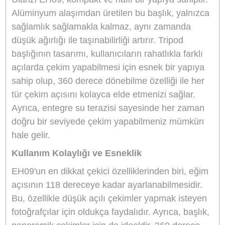
kadar taşıma kapasitesine sahiptir.
360° Dönebilen Taban:
360 derece dönebilen tabanları sayesinde yat
ve panoramik çekimler için esneklik sunar.
Dayanıklı Malzeme Kullanımı:
Hem hafif hem de sağlam kullanım sağl
Ulanzi Türkiye Resmi Distribütörü
Bikamera Ulanzi Türkiye resmi distribütörü online satış mağazasıdır.
Tüm Ulanzi marka ürünler 2 yıl resmi garanti kapsamındadır.
Ürün Bilgisi
Yorumlar
Taksit Seçenekleri
Ulanzi EH09 Inverted Ball Head
Video Tripod Başlığı