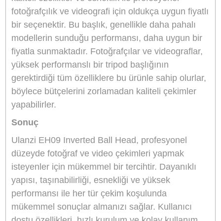
fotoğrafçılar için oldukça faydalıdır. Ayrıca, başlı
panoramik çekimler için de idealdir. 360 derece
dönebilme özelliği ile yatay ve dikey yönde
kolayca hareket edebilir, böylece her açıdan
mükemmel kompozisyonlar oluşturabilirsiniz.
Ulanzi EH09, profesyonel video çekimlerinde d
mükemmel bir seçenek sunar. Döner başlık, vi
kaydederken düzgün ve istikrarlı geçişler
yapılmasına olanak tanır.
Yük Kapasitesi ve Denge
Başlık, 5 kg’a kadar taşıma kapasitesine sahip
olup, DSLR kameralar, aynasız kameralar ve
video kameraları gibi çeşitli ekipmanlarla
uyumludur. Bu yüksek taşıma kapasitesi,