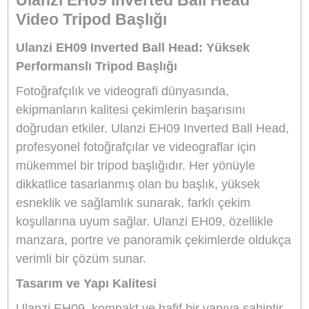
Marka
ULANZI
Stok Kodu
ULANZI T091
Stok Durumu
Stokta Yok
GTIN
6975357303767
Garanti Süresi
24 Ay
4.384,50 TL
%10
indirim
3.950,00 TL
434 TL Kazanç
NAKİT / HAVALE:
3.871,00 TL
*
1.104,52 TL
den başlayan taksit
GELİNCE HABER VER
Bu ürünü satın alarak
98750
puan kazanabilirsiniz.
Yüksek Taşıma Kapasitesi:
Ulanzi U-60 model tripod başlığı 20 kg'a