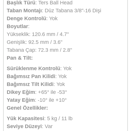
kadar yer kaplar, bu da taşınabilirliği artıran bir
diğer faktördür.
Fiyat ve Değer
Ulanzi EH09 Inverted Ball Head, sunduğu yüks
kaliteli özellikler ve esneklik ile profesyonel
fotoğrafçılık ve videografi için oldukça uygun fiya
bir seçenektir. Bu başlık, genellikle daha pahalı
modellerin sunduğu performansı, daha uygun bi
fiyatla sunmaktadır. Fotoğrafçılar ve videograflar
yüksek performanslı bir tripod başlığının
gerektirdiği tüm özelliklere bu ürünle sahip olurla
böylece bütçelerini zorlamadan kaliteli çekimler
yapabilirler.
Sonuç