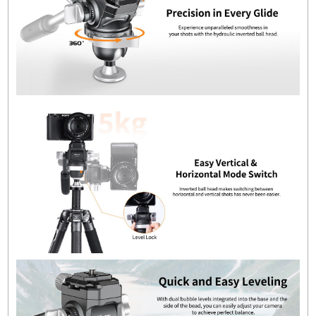
Bırakma Plakası: Arca-Tipi)
Başlık Türü
: Ters Ball Head
Sürüklenme Kontrolü
: Yok
Yük Kapasitesi
: 5 kg / 11 lb
Ağırlık
: 460 g / 1 lb
Başlık:
Kamera Montajı
: 1/4"-20 Vida (Hızlı Serbest
Bırakma Plakası: Arca-Tipi)
Başlık Türü
: Ters Ball Head
Taban Montajı
: Düz Tabana 3/8"-16 Dişi
Denge Kontrolü
: Yok
Boyutlar
:
Yükseklik: 120.6 mm / 4.7"
Genişlik: 92.5 mm / 3.6"
Tabana Çap: 72.3 mm / 2.8"