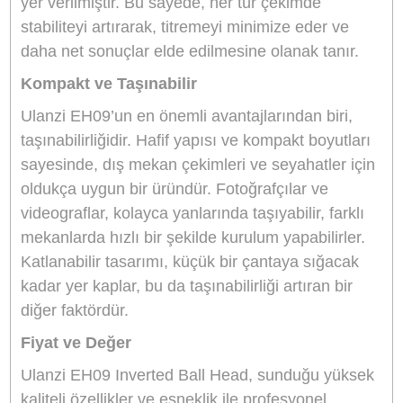
Alüminyum alaşımdan üretilen bu başlık, yalnız
sağlamlık sağlamakla kalmaz, aynı zamanda
düşük ağırlığı ile taşınabilirliği artırır. Tripod
başlığının tasarımı, kullanıcıların rahatlıkla farkl
açılarda çekim yapabilmesi için esnek bir yapıy
sahip olup, 360 derece dönebilme özelliği ile he
tür çekim açısını kolayca elde etmenizi sağlar.
Ayrıca, entegre su terazisi sayesinde her zama
doğru bir seviyede çekim yapabilmeniz mümkü
hale gelir.
Kullanım Kolaylığı ve Esneklik
EH09'un en dikkat çekici özelliklerinden biri, eğ
açısının 118 dereceye kadar ayarlanabilmesidir.
Bu, özellikle düşük açılı çekimler yapmak istey