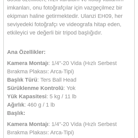
fotoğrafçılara daha ağır ekipmanları güvenle
kullanabilme imkânı tanır. Ayrıca, başlığın
tasarımında, dengeyi artırmak için özel bir yapı
yer verilmiştir. Bu sayede, her tür çekimde
stabiliteyi artırarak, titremeyi minimize eder ve
daha net sonuçlar elde edilmesine olanak tanır.
Kompakt ve Taşınabilir
Ulanzi EH09’un en önemli avantajlarından biri,
taşınabilirliğidir. Hafif yapısı ve kompakt boyutla
sayesinde, dış mekan çekimleri ve seyahatler iç
oldukça uygun bir üründür. Fotoğrafçılar ve
videograflar, kolayca yanlarında taşıyabilir, farkl
mekanlarda hızlı bir şekilde kurulum yapabilirler
Katlanabilir tasarımı, küçük bir çantaya sığacak