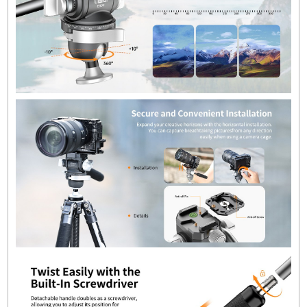
Pan & Tilt:
Sürüklenme Kontrolü
: Yok
Bağımsız Pan Kilidi
: Yok
Bağımsız Tilt Kilidi
: Yok
Dikey Eğim
: +65° ile -53°
Yatay Eğim
: -10° ile +10°
Genel Özellikler:
Yük Kapasitesi
: 5 kg / 11 lb
Seviye Düzeyi
: Var
Ağırlık
: 460 g / 1 lb
Paket Bilgisi:
Paket Ağırlığı
: 1.365 lb
Kutu Boyutları (Uzunluk x Genişlik x
Yükseklik)
: 9.4 x 5.6 x 3.4 inç