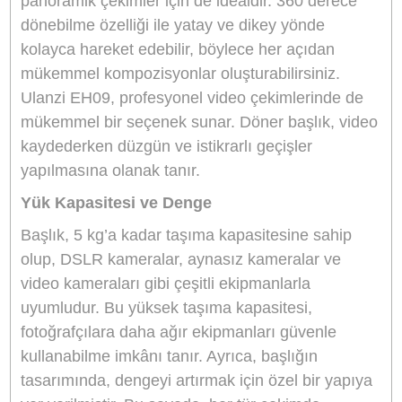
Ulanzi EH09 Inverted Ball Head: Yüksek
Performanslı Tripod Başlığı
Fotoğrafçılık ve videografi dünyasında,
ekipmanların kalitesi çekimlerin başarısını
doğrudan etkiler. Ulanzi EH09 Inverted Ball Hea
profesyonel fotoğrafçılar ve videograflar için
mükemmel bir tripod başlığıdır. Her yönüyle
dikkatlice tasarlanmış olan bu başlık, yüksek
esneklik ve sağlamlık sunarak, farklı çekim
koşullarına uyum sağlar. Ulanzi EH09, özellikle
manzara, portre ve panoramik çekimlerde oldu
verimli bir çözüm sunar.
Tasarım ve Yapı Kalitesi
Ulanzi EH09, kompakt ve hafif bir yapıya sahipti