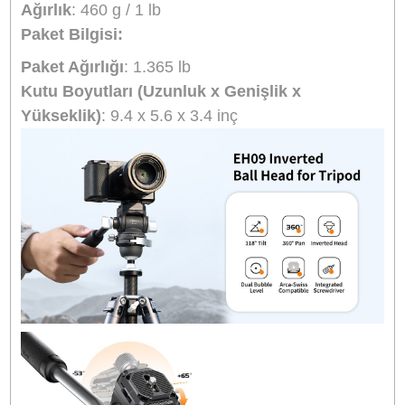
Ulanzi EH09 Inverted Ball Head, profesyonel
düzeyde fotoğraf ve video çekimleri yapmak
isteyenler için mükemmel bir tercihtir. Dayanıklı
yapısı, taşınabilirliği, esnekliği ve yüksek
performansı ile her tür çekim koşulunda
mükemmel sonuçlar almanızı sağlar. Kullanıcı
dostu özellikleri, hızlı kurulum ve kolay kullanım
imkanları, onu fotoğrafçılar için vazgeçilmez bir
ekipman haline getirmektedir. Ulanzi EH09, her
seviyedeki fotoğrafçı ve videografa hitap eden,
etkileyici ve değerli bir tripod başlığıdır.
Ana Özellikler:
Kamera Montajı
: 1/4"-20 Vida (Hızlı Serbest