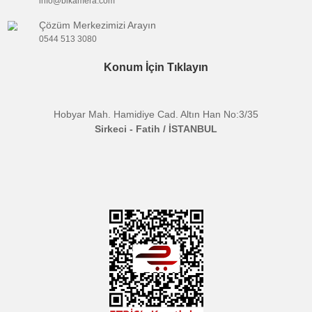
Ürün Bilgisi
Yorumlar
Taksit Seçenekleri
Ulanzi DR-07 Dji Mavic Air 2 Kumanda Boyu
Askısı / 2180
Ulanzi DR-07 Dji Mavic Air 2 drone kumandanız
boynunuza asmanızı sağlayan bağlantı aparatı 
boyun askı kayışıdır.
Paket İçeriği:
Metal mağlantı aparatı, Boyun as
kayışı.
Bu ürünün fiyat bilgisi, resim, ürün açıklamalarında ve diğer
konularda yetersiz gördüğünüz noktaları öneri formunu kullanarak
Bu ürüne ilk yorumu siz yapın!
tarafımıza iletebilirsiniz.
E-BÜLTENE KAYIT OL