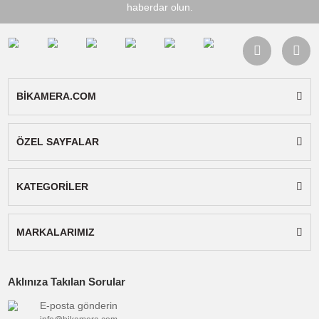
Ulanzi DR-06 Dji Mavic Air 2 Kumanda Joysti
OUTLET
350,00
TL
TL
388,50
Stokta Yok
Ulanzi DR-08 Dji Mavic Air 2 Kumanda Tablet
Tutucu
0,00
TL
Stokta Yok