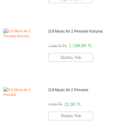
Marka
ULANZI
Stok Kodu
ULANZİ 2180
Stok Durumu
Stokta Yok
GTIN
6972436388028
Kullanım Alanı
Video Kaydı
0,00 TL
NAKİT / HAVALE:
0,00 TL
GELİNCE HABER VER
Öne Çıkan Özellikler
- DJI Mavic Air 2 kumandası ile uuymlu yapı
- Boyun askısı ile kolay taşıma
- Metal bağlantı aparatı
Ulanzi Türkiye Resmi Distribütörü
Bikamera Ulanzi Türkiye resmi distribütörü online satış mağazasıdır. Tü