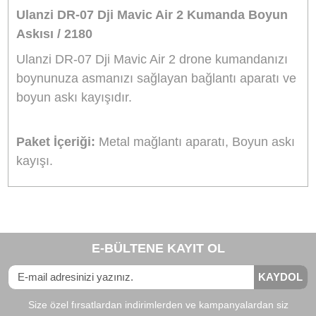
DJI Mavic Air 2 Pervane Koruma
1.198,80
TL
TL
1.330,70
Stokta Yok
DJI Mavic Air 2 Pervane
21,90
TL
TL
24,30
Stokta Yok