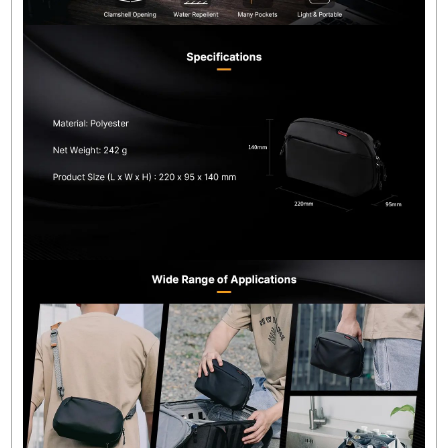
elektronik ekipmanların güvenli taşınması i
ideal bir çözümdür. Kompakt boyutuna rağ
sunduğu geniş iç hacim, akıllı bölme sistemi
suya dayanıklı yapısı sayesinde teknol
aksesuarlarınızı düzenli ve korunaklı şeki
taşımanızı sağlar. Düzen, taşınabilirlik ve şıkl
bir arada sunan bu organizer çanta, teknol
tutkunları için vazgeçilmez bir yardımcıdır.
Teknik Özellikler
Marka:
Ulanzi
Seri:
TRAKER
Model:
BP06
Ürün Kodu:
B007GBB1
Kapasite:
2 Litre