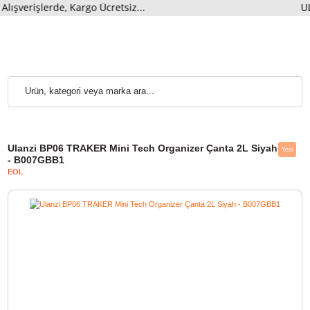
şlerde, Kargo Ücretsiz...
UL
Ulanzi BP06 TRAKER Mini Tech Organizer Çanta 2L Siyah
- B007GBB1
EOL