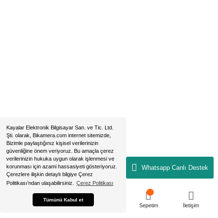
MARKALARIMIZ
Aklınıza Takılan Sorular
E-posta gönderin
info@bikamera.com
Çözüm Merkezimizi Arayın
0544 513 3080
Konum İçin Tıklayın
Hobyar Mah. Hamidiye Cad. Altın Han No:3/35
Sirkeci - Fatih / İSTANBUL