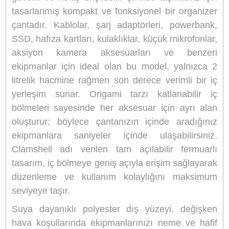
Marka
ULANZI
Stok Kodu
ULANZI B007GBB1
Stok Durumu
Stokta Yok
GTIN
6974774330493
Garanti Süresi
24 Ay
2.109,00 TL
%10
indirim
1.900,00 TL
209 TL Kazanç
*
531,29 TL
den başlayan taksitlerle!
GELİNCE HABER VER
Bu ürünü satın alarak
47500
puan kazanabilirsiniz.