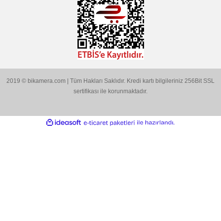
Bu ürünün fiyat bilgisi, resim, ürün açıklamalarında ve diğer
konularda yetersiz gördüğünüz noktaları öneri formunu kullanarak
Bu ürüne ilk yorumu siz yapın!
tarafımıza iletebilirsiniz.