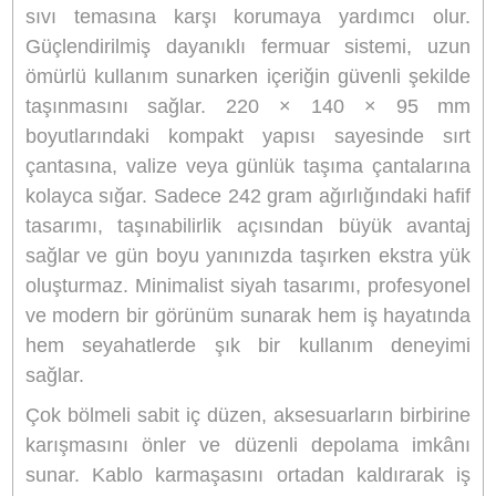
Ürün Bilgisi
Yorumlar
Taksit Seçenekleri
Ulanzi BP06 TRAKER Mini Tech
Organizer Çanta 2L Siyah -
B007GBB1
Ulanzi BP06 TRAKER Mini Tech Organi
Çanta 2L Siyah - B007GBB1
, günlük yaşa
kullandığınız teknoloji aksesuarlarını düzen
güvenli ve kolay erişilebilir şekilde taşımanız i
tasarlanmış kompakt ve fonksiyonel bir organi