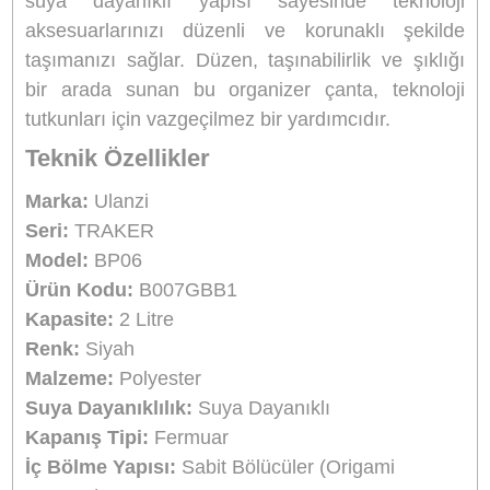
sıvı temasına karşı korumaya yardımcı ol
Güçlendirilmiş dayanıklı fermuar sistemi, u
ömürlü kullanım sunarken içeriğin güvenli şeki
taşınmasını sağlar. 220 × 140 × 95
boyutlarındaki kompakt yapısı sayesinde s
çantasına, valize veya günlük taşıma çantalar
kolayca sığar. Sadece 242 gram ağırlığındaki ha
tasarımı, taşınabilirlik açısından büyük avan
sağlar ve gün boyu yanınızda taşırken ekstra 
oluşturmaz. Minimalist siyah tasarımı, profesyo
ve modern bir görünüm sunarak hem iş hayatı
hem seyahatlerde şık bir kullanım deney
sağlar.
Çok bölmeli sabit iç düzen, aksesuarların birbir
karışmasını önler ve düzenli depolama imk