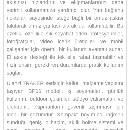
çantadır. Kablolar, şarj adaptörleri, powerba
SSD, hafıza kartları, kulaklıklar, küçük mikrofonl
aksiyon kamera aksesuarları ve benz
ekipmanlar için ideal olan bu model, yalnızc
litrelik hacmine rağmen son derece verimli bir
yerleşim sunar. Origami tarzı katlanabilir
bölmeleri sayesinde her aksesuar için ayrı a
oluşturur; böylece çantanızın içinde aradığı
ekipmanlara saniyeler içinde ulaşabilirsin
Clamshell adı verilen tam açılabilir fermua
tasarım, iç bölmeye geniş açıyla erişim sağlaya
düzenleme ve kullanım kolaylığını maksi
seviyeye taşır.
Suya dayanıklı polyester dış yüzeyi, değiş
hava koşullarında ekipmanlarınızı neme ve ha