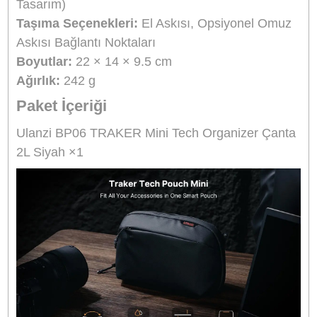
sunar. Kablo karmaşasını ortadan kaldırarak
akışınızı hızlandırır ve ekipmanlarınızı d
verimli kullanmanıza yardımcı olur. Yan bağla
noktaları sayesinde isteğe bağlı bir omuz ask
takılarak omuz çantası olarak da kullanılabilir.
özellik, özellikle sık seyahat eden profesyonell
fotoğrafçılar, video içerik üreticileri ve mo
çalışanlar için önemli bir kullanım avantajı sun
El askısı desteği ile tek elle rahat taşınabilir
hızlı erişim gerektiren durumlarda pratik kulla
sağlar.
Ulanzi TRAKER serisinin kaliteli malzeme yapıs
taşıyan BP06 modeli; iş seyahatleri, gün
kullanım, outdoor çekimler, stüdyo çalışmaları