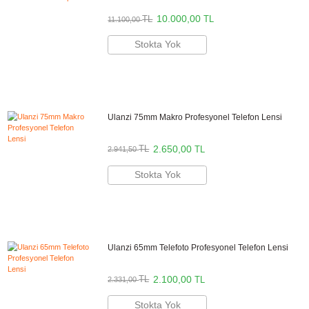
Stok Kodu
ULANZİ 1698
Stok Durumu
Stokta Yok
GTIN
6972436387328
Kullanım Alanı
Vlog
0,00 TL
NAKİT / HAVALE:
0,00 TL
GELİNCE HABER VER
Öne Çıkan Özellikler
-Ulanzi Lenslerle tam uyumlu
-Sağlam bağlantı noktaları
-Esnek ve darbe emici dış yüzey
-Huawei P30 Pro ile mükemmel uyum
Ulanzi Türkiye Resmi Distribütörü