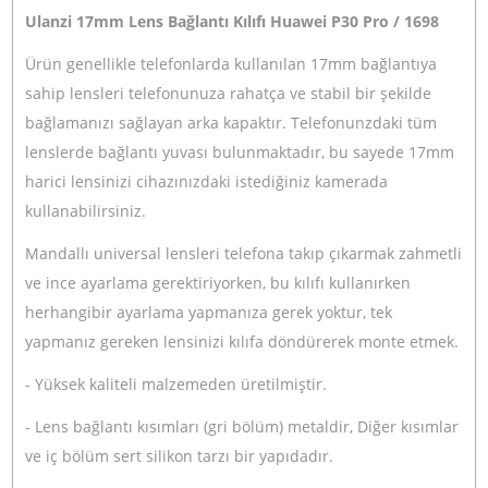
Ulanzi 7.5mm Balık Gözü Profesyonel Telefo
Lensi
2.400,00
TL
TL
2.664,00
Stokta Yok
Ulanzi ST-06 Telefon Tripod Standı
0,00
TL
Stokta Yok
Ulanzi ST-02S Telefon Tripod Standı