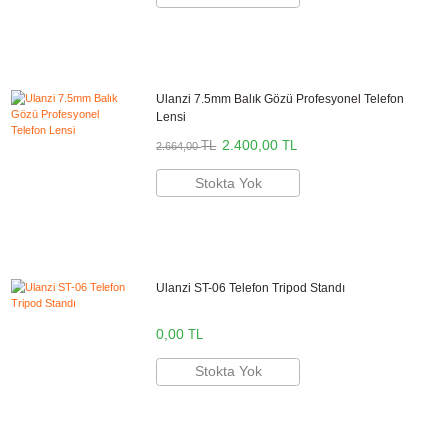
Bikamera Ulanzi Türkiye resmi distribütörü online satış mağazasıdır. Tü
Ulanzi marka ürünler 2 yıl resmi garanti kapsamındadır.
Aynı Gün Kargo
Önerilen Aksesuarlar
Ulanzi DOF Telefon Kamera Lens Adaptörü
10.000,00
TL
TL
11.100,00
Stokta Yok