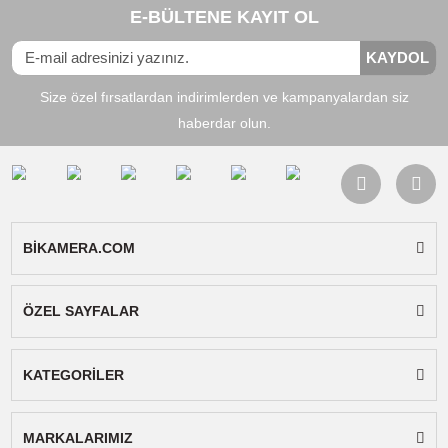
Ulanzi 17mm Lens Bağlantı Kılıfı Huawei P30 Pro / 1698
Ürün genellikle telefonlarda kullanılan 17mm bağlantıya
sahip lensleri telefonunuza rahatça ve stabil bir şekilde
bağlamanızı sağlayan arka kapaktır. Telefonunzdaki tüm
lenslerde bağlantı yuvası bulunmaktadır, bu sayede 17
harici lensinizi cihazınızdaki istediğiniz kamerada
kullanabilirsiniz.
Mandallı universal lensleri telefona takıp çıkarmak zahm
ve ince ayarlama gerektiriyorken, bu kılıfı kullanırken
herhangibir ayarlama yapmanıza gerek yoktur, tek
yapmanız gereken lensinizi kılıfa döndürerek monte etm
- Yüksek kaliteli malzemeden üretilmiştir.
- Lens bağlantı kısımları (gri bölüm) metaldir, Diğer kısım