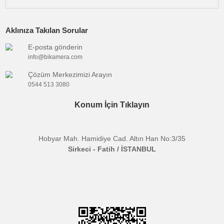
ve iç bölüm sert silikon tarzı bir yapıdadır.
- Hemen hemen tüm ulanzi lensleri veya farklı marka
lenleri kullanabilirsiniz, lensinizi 17mm bağlantıda olmas
yeterli.
Uyumlu Cihaz:
Huawei P30 Pro
Paket İçeriği:
Huawei P30 Pro uyumlu lens bağlantılı kılıf
(Ürün sadece kılıftır, görsellerde görünen diğer aksesuar
paket içeriğine dahil değildir)
Bu ürünün fiyat bilgisi, resim, ürün açıklamalarında ve diğer