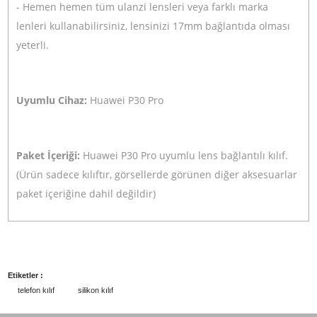
800,00
TL
TL
888,00
Stokta Yok
Ulanzi 1.33x Anamorphic Telefon Lensi v2
3.000,00
TL
TL
3.330,00
Stokta Yok
Ürün Bilgisi
Yorumlar
Taksit Seçenekleri