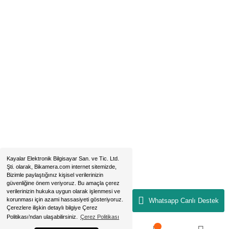
Hobyar Mah. Hamidiye Cad. Altın Han No:3/35
Sirkeci - Fatih / İSTANBUL
2019 © bikamera.com | Tüm Hakları Saklıdır. Kredi kartı bilgileriniz 256B
sertifikası ile korunmaktadır.