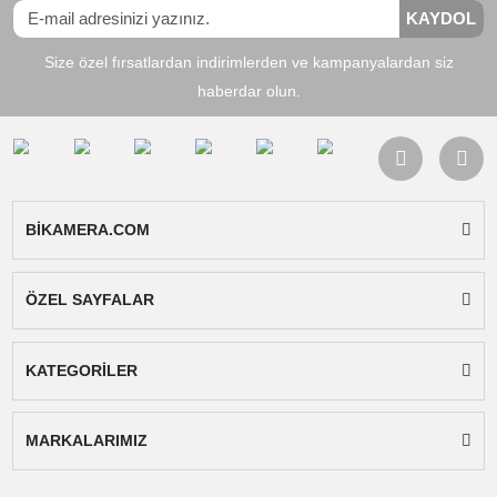
W130, Sony DSC-W150, Sony DSC-W170, So
DSC-W200, Sony DSC-W210, Sony DSC-W215
Sony DSC-W220, Sony DSC-W230, Sony DSC
W270, Sony DSC-W290, Sony DSC-W300, So
DSC-W30, Sony DSC-W35, Sony DSC-W50,
Sony DSC-W55, Sony DSC-W70, Sony DSC-
W80, Sony DSC-W90, Sony DSC-WX1, Sony
DSC-WX10, Sony HDR-GW77
Paket İçeriği:
Sanger şarj cihazı, ac kablosu v
kullanım kılavuzu.
Not:
Gönderilecek cihaz ürün görselindeki ile
aynıdır.