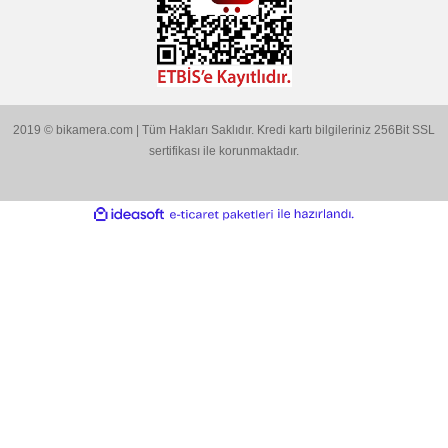
Ürün resmi kalitesiz, bozuk veya görüntülenemiyor.
Size özel fırsatlardan indirimlerden ve kampanyalardan si
haberdar olun.
Ürün açıklamasında eksik bilgiler bulunuyor.
Ürün bilgilerinde hatalar bulunuyor.
Ürün fiyatı diğer sitelerden daha pahalı.
Bu ürüne benzer farklı alternatifler olmalı.
BİKAMERA.COM
ÖZEL SAYFALAR
Gönder
KATEGORİLER
MARKALARIMIZ