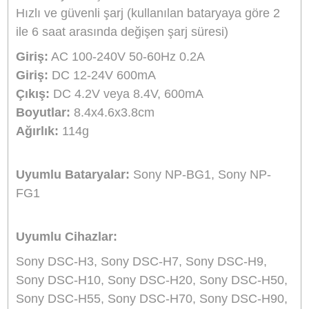
Aynı Gün Kargo
Ürün Bilgisi
Yorumlar
Taksit Seçenekleri
Marka:
Sanger
Ürün Adı/kodu:
Sony NP-BG1 Şarj Aleti Şarz
Cihazı Sanger
Açıklama:
Sanger harici şarj cihazı bataryanızı