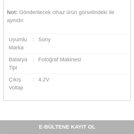
Ağırlık:
114g
Uyumlu Bataryalar:
Sony NP-BG1, Sony NP-
FG1
Uyumlu Cihazlar:
Sony DSC-H3, Sony DSC-H7, Sony DSC-H9,
Sony DSC-H10, Sony DSC-H20, Sony DSC-H5
Sony DSC-H55, Sony DSC-H70, Sony DSC-H9
Sony DSC-HX5, Sony DSC-HX5V, Sony DSC-
HX7V, Sony DSC-HX9V, Sony DSC-HX10, Son
DSC-HX20, Sony DSC-HX30, Sony DSC-N1,
Sony DSC-N2, Sony DSC-T100, Sony DSC-T20
Sony DSC-W100, Sony DSC-W120, Sony DSC