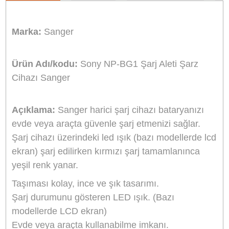
Stok Kodu
SONY BG1 ŞARJ
Stok Durumu
Stokta Yok
GTIN
8691120113187
799,20 TL
%10
indirim
720,00 TL
79 TL Kazanç
NAKİT / HAVALE:
705,60 TL
*
201,33 TL
den başlayan taksit
GELİNCE HABER VER
Bu ürünü satın alarak
18000
puan kazanabilirsiniz.
Sanger Türkiye Distribütörü
Bikamera, Sanger Türkiye resmi distribütörü online satış mağazasıdır. T
Sanger marka ürünler resmi garanti kapsamındadır.