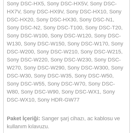
evde veya araçta güvenle şarj etmenizi sağlar.
Şarj cihazı üzerindeki led ışık (bazı modellerde 
ekran) şarj edilirken kırmızı şarj tamamlanınca
yeşil renk yanar.
Taşıması kolay, ince ve şık tasarımı.
Şarj durumunu gösteren LED ışık. (Bazı
modellerde LCD ekran)
Evde veya araçta kullanabilme imkanı.
Hızlı ve güvenli şarj (kullanılan bataryaya göre 
ile 6 saat arasında değişen şarj süresi)
Giriş:
AC 100-240V 50-60Hz 0.2A
Giriş:
DC 12-24V 600mA
Çıkış:
DC 4.2V veya 8.4V, 600mA
Boyutlar:
8.4x4.6x3.8cm