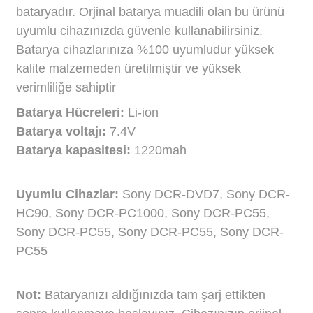
Aynı Gün Kargo
Kargo Bedava
Ürün Bilgisi
Yorumlar
Taksit Seçenekleri
Sanger NP-FA70 Sony Kamera Batarya / NP-
FA70
Ürün sony kameranıza uyumlu sanger marka
bataryadır. Orjinal batarya muadili olan bu ürün
uyumlu cihazınızda güvenle kullanabilirsiniz.
Batarya cihazlarınıza %100 uyumludur yüksek
kalite malzemeden üretilmiştir ve yüksek
verimliliğe sahiptir