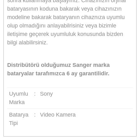
Batarya Hücreleri:
Li-ion
Batarya voltajı:
7.4V
Batarya kapasitesi:
1220mah
Uyumlu Cihazlar:
Sony DCR-DVD7, Sony DC
HC90, Sony DCR-PC1000, Sony DCR-PC55,
Sony DCR-PC55, Sony DCR-PC55, Sony DCR
PC55
Not:
Bataryanızı aldığınızda tam şarj ettikten
sonra kullanmaya başlayınız. Cihazınızın orjinal
bataryasının koduna bakarak veya cihazınızın
modeline bakarak bataryanın cihaznıza uyumlu
olup olmadığını anlayabilrisiniz veya bizimle