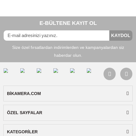
iletişime geçerek uyumluluk konusunda bizden
bilgi alabilirsiniz.
Distribütörü olduğumuz Sanger marka
bataryalar tarafımızca 6 ay garantilidir.
Uyumlu
:
Sony
Marka
Batarya
:
Video Kamera
Tipi
Bu ürünün fiyat bilgisi, resim, ürün açıklamalarında ve diğer
konularda yetersiz gördüğünüz noktaları öneri formunu kullanarak
Bu ürüne ilk yorumu siz yapın!