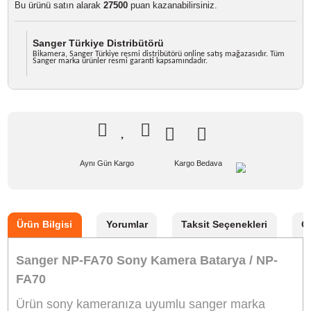
1.221,00 TL
%10
indirim
1.100,00 TL
121 TL Kazanç
NAKİT / HAVALE:
1.078,00 TL
*
307,59 TL
den başlayan taksit
GELİNCE HABER VER
Bu ürünü satın alarak
27500
puan kazanabilirsiniz.
Sanger Türkiye Distribütörü
Bikamera, Sanger Türkiye resmi distribütörü online satış mağazasıdır. T
Sanger marka ürünler resmi garanti kapsamındadır.