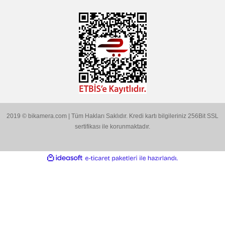
MARKALARIMIZ
Aklınıza Takılan Sorular
E-posta gönderin
info@bikamera.com
Çözüm Merkezimizi Arayın
0544 513 3080
Konum İçin Tıklayın
Hobyar Mah. Hamidiye Cad. Altın Han No:3/35
Sirkeci - Fatih / İSTANBUL