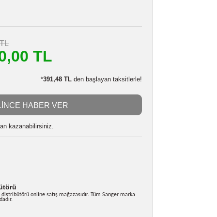
CANON LP-E6 PLUS BATARYA
Stokta Yok
076118074
1.554,00 TL
m
1.400,00 TL
LE:
1.372,00 TL
*
391,48 TL
den başlayan taksitlerle!
GELİNCE HABER VER
 alarak
35000
puan kazanabilirsiniz.
likler
uyumluluk
hücreleri