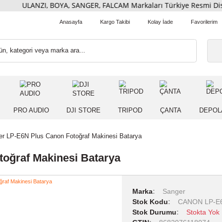
ULANZI, BOYA, SANGER, FALCAM Markaları Türkiye Resm
Anasayfa
Kargo Takibi
Kolay İade
 IŞIK
PRO AUDIO
DJI STORE
TRIPOD
ÇANT
Sanger LP-E6N Plus Canon Fotoğraf Makinesi Batarya
 Fotoğraf Makinesi Batarya
Marka
Sang