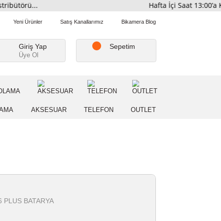
i Distribütörü...
Hafta İç
Favorilerim
Yeni Ürünler
Satış Kanallarımız
Bikamera Blo
Giriş Yap
Sepetim
Üye Ol
A
DEPOLAMA
AKSESUAR
TELEFON
OUTLE
er