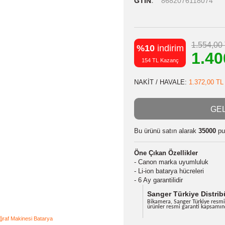
Stok Kodu
Stok Durumu
GTIN
8682
%10
indiri
154 TL Kazanç
NAKİT / HAVA
Bu ürünü satın
Öne Çıkan Özel
- Canon marka 
- Li-ion batarya 