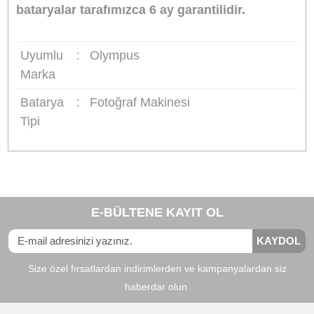
Olympus µ-mini Digital S, Olympus Stylus Verv
Digital
Not:
Bataryanızı aldığınızda tam şarj ettikten
sonra kullanmaya başlayınız. Cihazınızın orjinal
bataryasının koduna bakarak veya cihazınızın
modeline bakarak bataryanın cihaznıza uyumlu
olup olmadığını anlayabilrisiniz veya bizimle
iletişime geçerek uyumluluk konusunda bizden
bilgi alabilirsiniz.
Distribütörü olduğumuz Sanger marka
bataryalar tarafımızca 6 ay garantilidir.