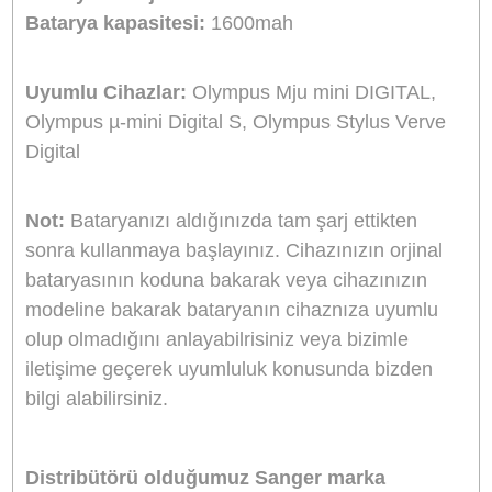
Sanger LI-30B Olympus Fotoğraf Makinesi
Batarya / LI-30B
Ürün olympus fotoğraf makinenize uyumlu sang
marka bataryadır. Orjinal batarya muadili olan b
ürünü uyumlu cihazınızda güvenle
kullanabilirsiniz. Batarya cihazlarınıza %100
uyumludur yüksek kalite malzemeden üretilmişti
ve yüksek verimliliğe sahiptir
Batarya Hücreleri:
Li-ion
Batarya voltajı:
3.7V
Batarya kapasitesi:
1600mah
Uyumlu Cihazlar:
Olympus Mju mini DIGITAL,