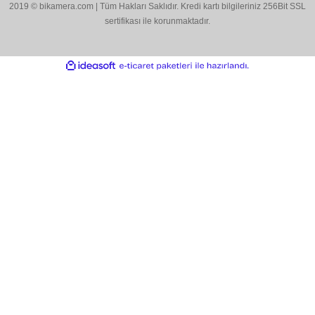
Çözüm Merkezimizi Arayın
0544 513 3080
Konum İçin Tıklayın
Hobyar Mah. Hamidiye Cad. Altın Han No:3/35
Sirkeci - Fatih / İSTANBUL