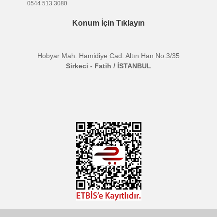
Ürün fiyatı diğer sitelerden daha pahalı.
Bu ürüne benzer farklı alternatifler olmalı.
BİKAMERA.COM
ÖZEL SAYFALAR
Gönder
KATEGORİLER
MARKALARIMIZ
Aklınıza Takılan Sorular
E-posta gönderin
info@bikamera.com