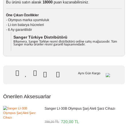
799,20 TL
%10
indirim
720,00 TL
79 TL Kazanç
NAKİT / HAVALE:
705,60 TL
*
201,33 TL
den başlayan taksit
GELİNCE HABER VER
Bu ürünü satın alarak
18000
puan kazanabilirsiniz.
Öne Çıkan Özellikler
- Olympus marka uyumluluk
- Li-ion batarya hücreleri
- 6 Ay garantilidir
Sanger Türkiye Distribütörü
Bikamera, Sanger Türkiye resmi distribütörü online satış mağazasıdır. T
Sanger marka ürünler resmi garanti kapsamındadır.