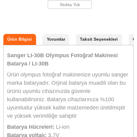
Aynı Gün Kargo
Önerilen Aksesuarlar
Sanger LI-30B Olympus Şarj Aleti Şarz Cihaz
720,00
TL
TL
799,20
Stokta Yok
Ürün Bilgisi
Yorumlar
Taksit Seçenekleri