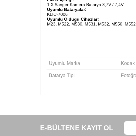
Tavsiye
Ürün Bilgisi
Paket İçeriği:
1 X Sanger Kamera Batarya 3,7V / 7,4
Uyumlu Bataryalar:
KLIC-7006
Uyumlu Oldugu Cihazlar:
M23, M522, M530, M531, M532, M550,