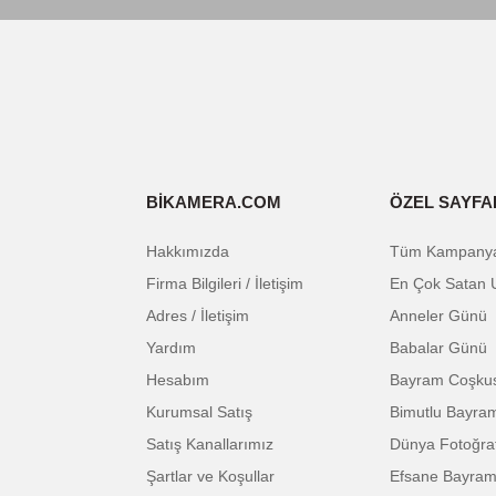
Uyumlu Marka
:
Batarya Tipi
:
Bu ürünün fiyat bilgisi, resim, ürün açıklam
Görüş ve önerileriniz için teşekkür ederiz.
E-BÜLTENE KAYIT OL
Ürün resmi kalitesiz, bozuk veya görüntüle
Ürün açıklamasında eksik bilgiler bulunuyor
Ürün bilgilerinde hatalar bulunuyor.