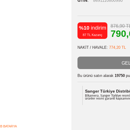
Stok Kodu
Stok Durumu
GTIN
8691
%10
indiri
87 TL Kazanç
NAKİT / HAVA
Bu ürünü satın
Sanger Tü
Bikamera, Sa
ürünler resm