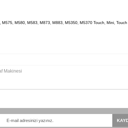
 Et
Fiyat Alarmı
Karşılaştır
Pay
Yorumlar
Taksit S
V
 M552, M575, M580, M583, M873, M883, M5350, M5370 Touch,