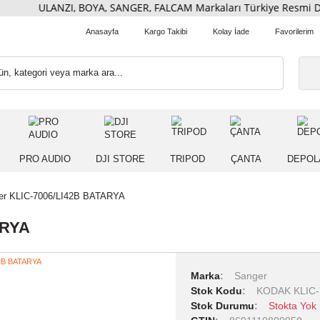
ULANZI, BOYA, SANGER, FALCAM Markaları Türkiye Re
Anasayfa
Kargo Takibi
Kolay İade
 IŞIK
PRO AUDIO
DJI STORE
TRIPOD
ÇANT
Sanger KLIC-7006/LI42B BATARYA
 BATARYA
Marka
Sang