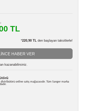
KODAK KLIC-7006 BATARYA
Stokta Yok
110800950
876,90 TL
m
790,00 TL
LE:
774,20 TL
*
220,90 TL
den başlayan taksitlerle!
GELİNCE HABER VER
 alarak
19750
puan kazanabilirsiniz.
rkiye Distribütörü
nger Türkiye resmi distribütörü online satış mağazasıdır. Tüm Sanger marka
i garanti kapsamındadır.