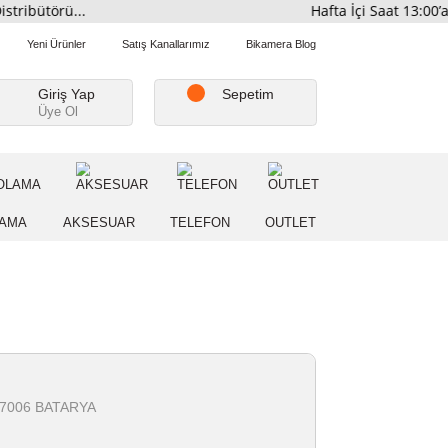
smi Distribütörü...
Hafta İ
Favorilerim
Yeni Ürünler
Satış Kanallarımız
Bikamera Blo
Giriş Yap
Sepetim
Üye Ol
A
DEPOLAMA
AKSESUAR
TELEFON
OUTLE
er