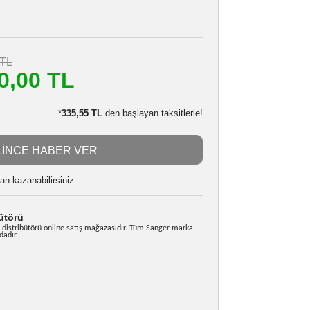
NIKON ENEL14 ÇİFTLİ ŞARJ
Stokta Yok
076119934
1.332,00 TL
m
1.200,00 TL
LE:
1.176,00 TL
*
335,55 TL
den başlayan taksitlerle!
GELİNCE HABER VER
 alarak
30000
puan kazanabilirsiniz.
rkiye Distribütörü
nger Türkiye resmi distribütörü online satış mağazasıdır. Tüm Sanger marka
i garanti kapsamındadır.