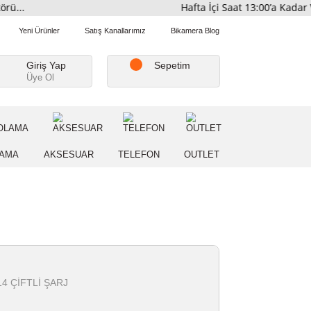
ribütörü...
Hafta İçi Saat 
Favorilerim
Yeni Ürünler
Satış Kanallarımız
Bikamera Blo
Giriş Yap
Sepetim
Üye Ol
A
DEPOLAMA
AKSESUAR
TELEFON
OUTLE
er