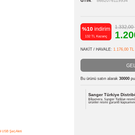
Stok Kodu
Stok Durumu
GTIN
8682
%10
indiri
132 TL Kazanç
NAKİT / HAVA
Bu ürünü satın
Sanger Tü
Bikamera, Sa
ürünler resm