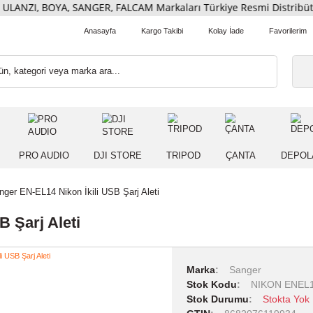
ULANZI, BOYA, SANGER, FALCAM Markaları Türkiye Resmi Dist
Anasayfa
Kargo Takibi
Kolay İade
 IŞIK
PRO AUDIO
DJI STORE
TRIPOD
ÇANT
arı
Sanger EN-EL14 Nikon İkili USB Şarj Aleti
i USB Şarj Aleti
Marka
Sang