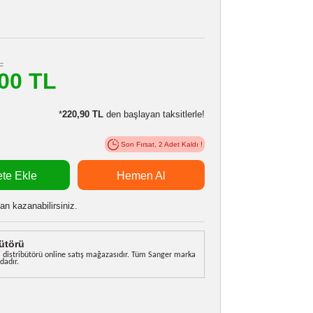
NIKON EN-EL12 BATARYA
Stokta Var
110306407
876,90 TL
m
790,00 TL
LE:
774,20 TL
*
220,90 TL
den başlayan taksitlerle!
Son Fırsat,
2
Adet Kaldı !
Sepete Ekle
Hemen Al
 alarak
19750
puan kazanabilirsiniz.
rkiye Distribütörü