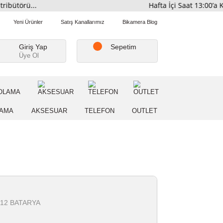
i Distribütörü...
Hafta İçi
Favorilerim
Yeni Ürünler
Satış Kanallarımız
Bikamera Blo
Giriş Yap
Sepetim
Üye Ol
A
DEPOLAMA
AKSESUAR
TELEFON
OUTLE
er