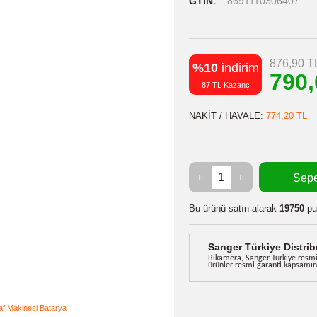
Stok Kodu
Stok Durumu
GTIN
8691
%10
indiri
87 TL Kazanç
NAKİT / HAVA
Bu ürünü satın
Sanger Tü