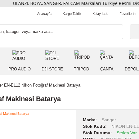
ULANZI, BOYA, SANGER, FALCAM Markaları Türkiye Resm
Anasayfa
Kargo Takibi
Kolay İade
 IŞIK
PRO AUDIO
DJI STORE
TRIPOD
ÇANT
Sanger EN-EL12 Nikon Fotoğraf Makinesi Batarya
oğraf Makinesi Batarya
Marka
Sang