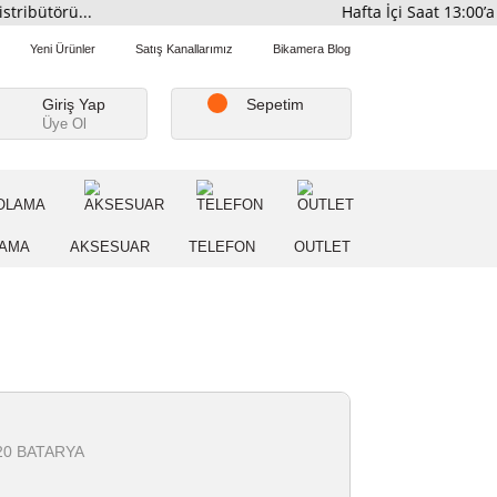
mi Distribütörü...
Hafta İç
Favorilerim
Yeni Ürünler
Satış Kanallarımız
Bikamera Blo
Giriş Yap
Sepetim
Üye Ol
A
DEPOLAMA
AKSESUAR
TELEFON
OUTLE
er