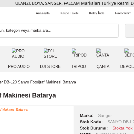
ULANZI, BOYA, SANGER, FALCAM Markaları Türkiye Res
Anasayfa
Kargo Takibi
Kolay İade
 IŞIK
PRO AUDIO
DJI STORE
TRIPOD
ÇANT
Sanger DB-L20 Sanyo Fotoğraf Makinesi Batarya
ğraf Makinesi Batarya
Marka
Sang