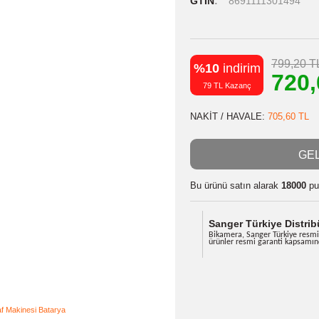
Stok Kodu
Stok Durumu
GTIN
8691
%10
indiri
79 TL Kazanç
NAKİT / HAVA
Bu ürünü satın
Sanger Tü
Bikamera, Sa
ürünler resm