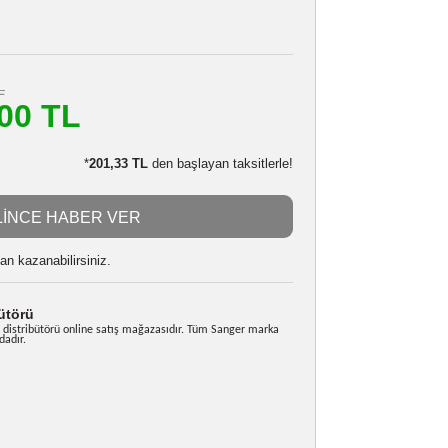
SANYO DB-L20 BATARYA
Stokta Yok
111301494
799,20 TL
m
720,00 TL
LE:
705,60 TL
*
201,33 TL
den başlayan taksitlerle!
GELİNCE HABER VER
 alarak
18000
puan kazanabilirsiniz.
rkiye Distribütörü
nger Türkiye resmi distribütörü online satış mağazasıdır. Tüm Sanger marka
i garanti kapsamındadır.