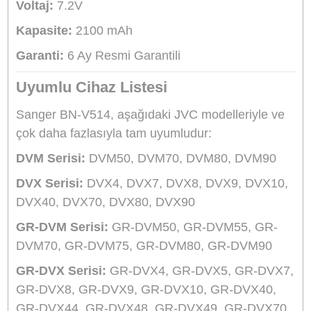
kaliteli bir muadil bataryadır. Orijinal batarya
standartlarına tam uyum sağlayan bu lityum-iyo
(Li-ion) batarya, çekimlerinizde uzun süreli
kullanım ve yüksek verimlilik sunar.
Öne Çıkan Detaylı Özellikler
Yüksek Kapasite ve Performans:
2100 mAh
kapasitesi ile çekim sürelerinizi maksimuma
çıkarır. Profesyonel ve hobi amaçlı video
kayıtlarınızda yarı yolda kalmamanız için ideal b
enerji kaynağıdır.
Tam Uyum ve Güvenlik:
JVC'nin geniş model
yelpazesiyle %100 uyumlu çalışacak şekilde
tasarlanmıştır. Yüksek kaliteli hücreleri, cihazın