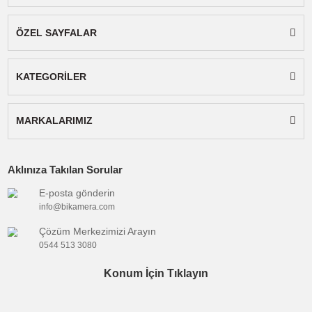
GR-DVX Serisi:
GR-DVX4, GR-DVX5, GR-DVX
GR-DVX8, GR-DVX9, GR-DVX10, GR-DVX40,
GR-DVX44, GR-DVX48, GR-DVX49, GR-DVX7
GR-DVX77, GR-DVX78, GR-DVX80, GR-DVX8
GR-DVX90
Kullanım Önerileri ve Notlar
İlk Şarj:
Bataryanızdan en yüksek verimi almak
için, kutusundan çıkardığınızda
tam şarj ettikt
sonra
kullanmaya başlayınız.
Uyumluluk Kontrolü:
Satın almadan önce
cihazınızın orijinal batarya kodunu (BN-V514)
veya cihaz modelinizi listeden kontrol ederek
uyumluluğu teyit ediniz. Emin olamadığınız