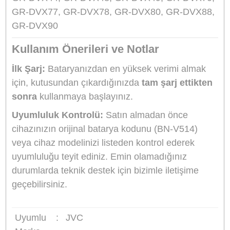
zarar vermeyen kararlı voltaj çıkışı sağlar.
Li-ion Teknolojisi:
Lityum-iyon yapısı sayesind
"hafıza etkisi" oluşturmaz. Bataryanın tamamen
boşalmasını beklemeden istediğiniz zaman şarj
edebilir, kapasite kaybı yaşamadan uzun yıllar
kullanabilirsiniz.
Sanger Güvencesi:
Türkiye distribütörü
olduğumuz Sanger marka bataryalar, üretim
hatalarına karşı firmamız tarafından
6 ay
boyunca garantilidir
.
Teknik Özellikler
Marka:
Sanger
Model:
BN-V514