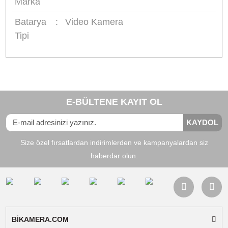
Batarya Hücre Tipi:
Li-ion (Lityum İyon)
Voltaj:
7.2V
Kapasite:
2100 mAh
Garanti:
6 Ay Resmi Garantili
Uyumlu Cihaz Listesi
Sanger BN-V514, aşağıdaki JVC modelleriyle v
çok daha fazlasıyla tam uyumludur:
DVM Serisi:
DVM50, DVM70, DVM80, DVM90
DVX Serisi:
DVX4, DVX7, DVX8, DVX9, DVX1
DVX40, DVX70, DVX80, DVX90
GR-DVM Serisi:
GR-DVM50, GR-DVM55, GR-
DVM70, GR-DVM75, GR-DVM80, GR-DVM90