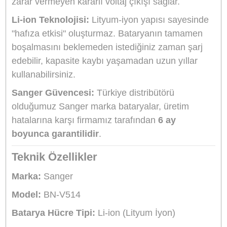
Sanger Türkiye Distribütörü
Bikamera, Sanger Türkiye resmi distribütörü online satış mağazasıdır. T
Sanger marka ürünler resmi garanti kapsamındadır.
Aynı Gün Kargo
Ürün Bilgisi
Yorumlar
Taksit Seçenekleri
Sanger BN-V514 JVC Kamera
Bataryası
JVC Kameralar İçin Yüksek Kapasiteli ve
Güvenilir Enerji
Sanger BN-V514, JVC video
kameralarınız için özel olarak geliştirilmiş, yüks