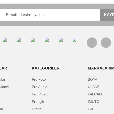
140 MB/sn’ye kadar çabuk aktarım hızları (64GB - 1
120 MB/sn’ye kadar çabuk aktarım hızları (32GB)
80 MB/sn’ye kadar çabuk aktarım hızları (16GB)
512GB’a kadar büyük depolama kapasitesi
Olağanüstü video kayıt performansı
Suya, darbelere, X-ray ışınlarına ve sıcaklık değişimle
alarında ve diğer konularda yetersiz gördüğünüz noktaları öneri formunu kulla
Bu ürüne ilk yorumu siz yapın!
nemiyor.
Yorum Yaz
.