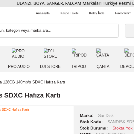
ULANZI, BOYA, SANGER, FALCAM Markaları Türkiye Re
Anasayfa
Kargo Takibi
Kolay İade
 IŞIK
PRO AUDIO
DJI STORE
TRIPOD
ÇANT
SK Ultra 128GB 140mb/s SDXC Hafıza Kartı
mb/s SDXC Hafıza Kartı
Marka
SanD