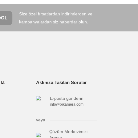
28GB)
rine karşı dayanıklı yapı
narak tarafımıza iletebilirsiniz.
Size özel fırsatlardan indirimlerden ve
KAYDOL
kampanyalardan siz haberdar olun.