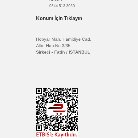
ARKALARIMIZ
Aklınıza Takılan Sorular
OYA
E-posta gönderin
info@bikamera.com
LANZI
ALCAM
veya
MUTO
Çözüm Merkezimizi
JI
Arayın
ERIGO
0544 513 3080
ANGER
Konum İçin Tıklayın
gimbalGear