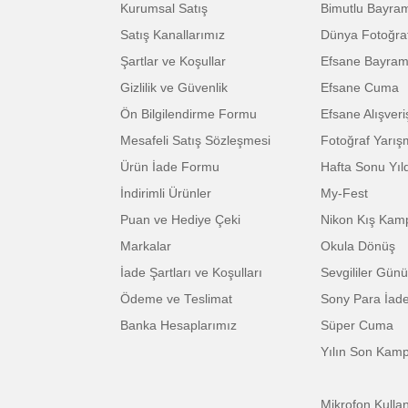
Ürün bilgilerinde hatalar bulunuyor.
Ürün fiyatı diğer sitelerden daha pahalı.
Bu ürüne benzer farklı alternatifler olmalı.
BİKAMERA.COM
ÖZEL 
Hakkımızda
Tüm Ka
Firma Bilgileri / İletişim
En Çok 
Adres / İletişim
Annele
Yardım
Babala
Hesabım
Bayram
Kurumsal Satış
Bimutlu
Satış Kanallarımız
Dünya F
Şartlar ve Koşullar
Efsane