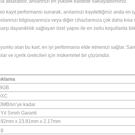
 UHS-I Kart - 128GB
-I Kart ile Yüksek Performans ve Güv
pakt ve orta düzey bas-çek fotoğraf makineleri için tasar
narak, tonlarca fotoğraf ve saatlerce Full HD video kayd
 hızla aktarabilir, anılarınızı en yüksek kalitede saklayab
 video kayıt performansı sunarak, anılarınızı kaydettiğini
 ve videolarınızı bilgisayarınıza veya diğer cihazlarınıza ç
larına karşı dayanıklılık sağlayan özel yapısı ile en zorlu
tam uyumlu olan bu kart, en iyi performansı elde etmeniz
oğrafçılar ve içerik üreticileri için mükemmel bir çözümdür