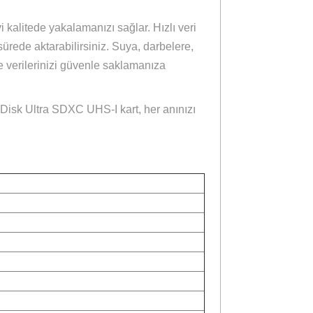
enilir Depolama
lanmış yüksek performanslı bir bellek kartıdır. 128GB
etmenize olanak tanır. 140MB/sn’ye kadar ardışık
ilirsiniz.
z anda en iyi kalitede yakalamanızı sağlar. Hızlı veri
ok daha kısa sürede aktarabilirsiniz. Suya, darbelere,
 koşullarda bile verilerinizi güvenle saklamanıza
i sağlar. SanDisk Ultra SDXC UHS-I kart, her anınızı
.