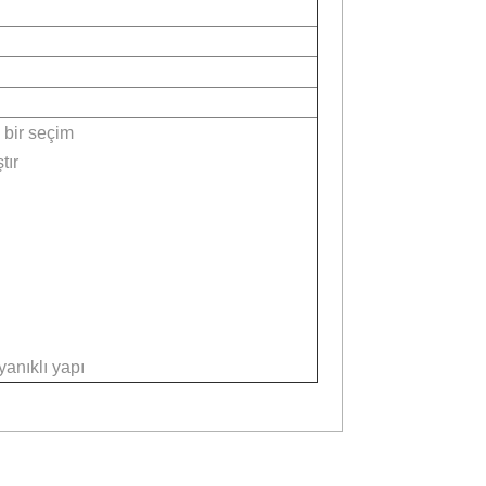
dur
çin mükemmel bir seçim
n tasarlanmıştır
512GB)