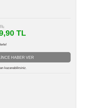
SANDISK SDSDUNB-128-GN6IN
Stokta Yok
59200190
i
24 Ay
1.997,90 TL
m
1.799,90 TL
başlayan taksitlerle!
GELİNCE HABER VER
 alarak
44998
puan kazanabilirsiniz.