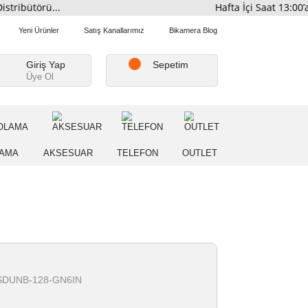
smi Distribütörü...
Hafta İ
Favorilerim
Yeni Ürünler
Satış Kanallarımız
Bikamera Blo
Giriş Yap
Sepetim
Üye Ol
A
DEPOLAMA
AKSESUAR
TELEFON
OUTLE
isk