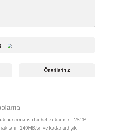
r
Paylaş
eçenekleri
Önerileriniz