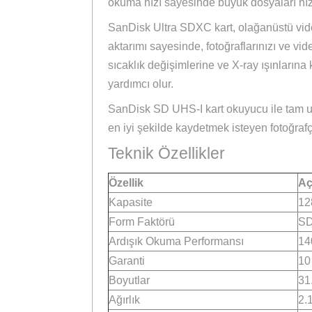
SanDisk Ultra SDXC
SanDisk Ultra SDXC UHS
SanDisk Ultra SDXC UHS-I kart, kom
kapasiteye kadar depolama alanı su
okuma hızı sayesinde büyük dosyaları
SanDisk Ultra SDXC kart, olağanüstü
aktarımı sayesinde, fotoğraflarınızı
sıcaklık değişimlerine ve X-ray ışın
yardımcı olur.
SanDisk SD UHS-I kart okuyucu ile 
en iyi şekilde kaydetmek isteyen fot
Teknik Özellikler