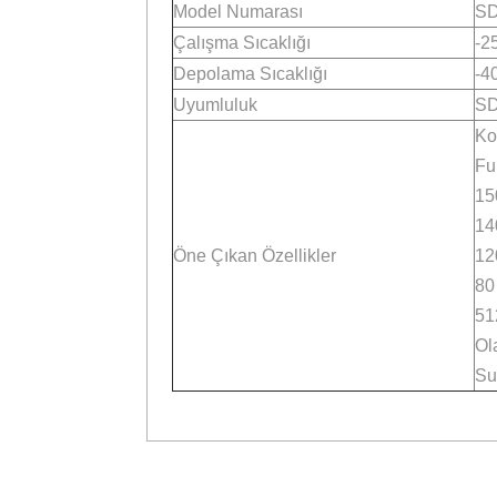
Özellik
Kapasite
Form Faktörü
Ardışık Okuma Performansı
Garanti
Boyutlar
Ağırlık
Model Numarası
Çalışma Sıcaklığı
Depolama Sıcaklığı
Uyumluluk