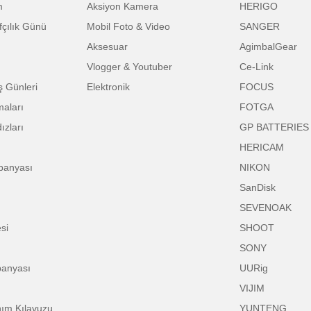
SAYFALAR
KATEGORİLER
M
mpanyalar
Pro Foto
B
Satan Ulanzi
Pro Audio
U
Gönder
r Günü
Pro Video
F
r Günü
Pro Işık
I
 Coşkusu
Drone
D
 Bayram
Aksiyon Kamera
H
otoğrafçılık Günü
Mobil Foto & Video
S
 Bayram
Aksesuar
A