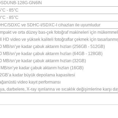
Açıklama
128GB
SDXC
140MB/sn’ye kadar
10 Yıl Sınırlı Garanti
31.92mm x 23.91mm x 2.17mm
2.1g
SDSDUNB-128G-GN6IN
-25°C - 85°C
-40°C - 85°C
SDHC/SDXC ve SDHC-I/SDXC-I cihazları ile uyumlu
Kompakt ve orta düzey bas-çek fotoğraf makineleri i
Full HD video ve yüksek kaliteli fotoğraflar çekmek içi
150 MB/sn’ye kadar çabuk aktarım hızları (256GB - 