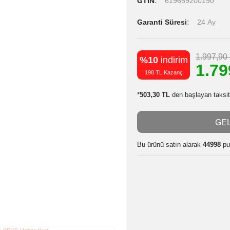
Stok Kodu
Stok Durumu
GTIN
6196
Garanti Süres
%10
indiri
198 TL Kazanç
*
503,30 TL
den 
Bu ürünü satın