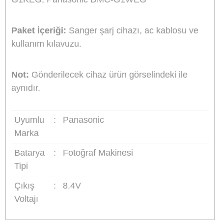
Şarj cihazı üzerindeki led ışık (bazı modellerde 
ekran) şarj edilirken kırmızı şarj tamamlanınca
yeşil renk yanar.
Taşıması kolay, ince ve şık tasarımı.
Şarj durumunu gösteren LED ışık. (Bazı
modellerde LCD ekran)
Evde veya araçta kullanabilme imkanı.
Hızlı ve güvenli şarj (kullanılan bataryaya göre 
ile 6 saat arasında değişen şarj süresi)
Giriş:
AC 100-240V 50-60Hz 0.2A
Giriş:
DC 12-24V 600mA
Çıkış:
DC 4.2V veya 8.4V, 600mA
Boyutlar:
8.4x4.6x3.8cm
Ağırlık:
114g