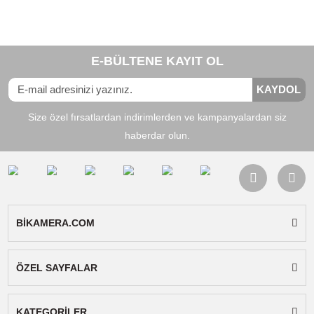
Uyumlu Bataryalar:
Panasonic BLB13
Uyumlu Cihazlar:
Panasonic DMC-G1,
Panasonic DMC-G2, Panasonic DMC-G10,
Panasonic DMC-GF1, Panasonic DMC-GH1,
Panasonic DMC-G10K, Panasonic DMC-GF1C
Panasonic DMC-GF1K, Panasonic DMC-GH1,
Panasonic DMC-G1KEB, Panasonic DMC-
G1KEG, Panasonic DMC-G1WEG
Paket İçeriği:
Sanger şarj cihazı, ac kablosu v
kullanım kılavuzu.