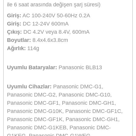
Aynı Gün Kargo
Ürün Bilgisi
Yorumlar
Taksit Seçenekleri
Marka:
Sanger
Ürün Adı/kodu:
Panasonic BLB13 Şarj Aleti Şa
Cihazı Sanger
Açıklama:
Sanger harici şarj cihazı bataryanızı
evde veya araçta güvenle şarj etmenizi sağlar.