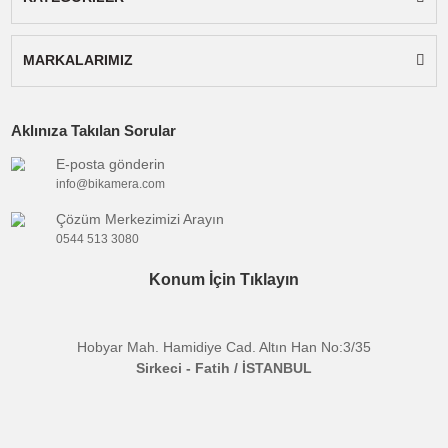
Not:
Gönderilecek cihaz ürün görselindeki ile
aynıdır.
Uyumlu
:
Panasonic
Marka
Batarya
:
Fotoğraf Makinesi
Tipi
Çıkış
:
8.4V
Voltajı
Bu ürünün fiyat bilgisi, resim, ürün açıklamalarında ve diğer
konularda yetersiz gördüğünüz noktaları öneri formunu kullanarak
Bu ürüne ilk yorumu siz yapın!
tarafımıza iletebilirsiniz.
E-BÜLTENE KAYIT OL