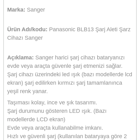
Stok Durumu
Stokta Yok
GTIN
8691120614349
799,20 TL
%10
indirim
720,00 TL
79 TL Kazanç
NAKİT / HAVALE:
705,60 TL
*
201,33 TL
den başlayan taksit
GELİNCE HABER VER
Bu ürünü satın alarak
18000
puan kazanabilirsiniz.
Sanger Türkiye Distribütörü
Bikamera, Sanger Türkiye resmi distribütörü online satış mağazasıdır. T
Sanger marka ürünler resmi garanti kapsamındadır.