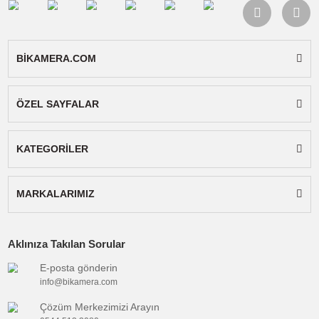
Panasonic Lumix DMC-F5, Panasonic Lumix
DMC-FH10, Panasonic Lumix DMC-FS50,
Panasonic Lumix DMC-SZ3, Panasonic Lumix
DMC-SZ8, Panasonic Lumix DMC-SZ9,
Panasonic Lumix DMC-SZ10, Panasonic Lumix
DMC-XS1, Panasonic Lumix DMC-XS3
Paket İçeriği:
Sanger şarj cihazı, ac kablosu v
kullanım kılavuzu.
Not:
Gönderilecek cihaz ürün görselindeki ile
aynıdır.
Uyumlu
:
Panasonic