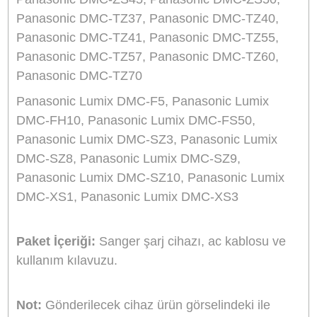
Şarj cihazı üzerindeki led ışık (bazı modellerde 
ekran) şarj edilirken kırmızı şarj tamamlanınca
yeşil renk yanar.
Taşıması kolay, ince ve şık tasarımı.
Şarj durumunu gösteren LED ışık. (Bazı
modellerde LCD ekran)
Evde veya araçta kullanabilme imkanı.
Hızlı ve güvenli şarj (kullanılan bataryaya göre 
ile 6 saat arasında değişen şarj süresi)
Giriş:
AC 100-240V 50-60Hz 0.2A
Giriş:
DC 12-24V 600mA
Çıkış:
DC 4.2V veya 8.4V, 600mA
Boyutlar:
8.4x4.6x3.8cm
Ağırlık:
114g