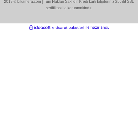
Bu ürüne benzer farklı alternatifler olmalı.
BİKAMERA.COM
ÖZEL SAYFALAR
Gönder
KATEGORİLER
MARKALARIMIZ
Aklınıza Takılan Sorular
E-posta gönderin
info@bikamera.com
Çözüm Merkezimizi Arayın