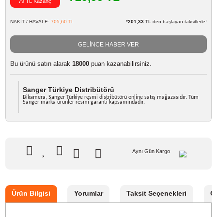
Marka
Sanger
Stok Kodu
PANASONIC BCL7E/BCM13E ŞA