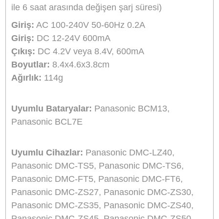
Aynı Gün Kargo
Ürün Bilgisi
Yorumlar
Taksit Seçenekleri
Marka:
Sanger
Ürün Adı/kodu:
Panasonic BCM13 Şarj Aleti Ş
Cihazı Sanger
Açıklama:
Sanger harici şarj cihazı bataryanızı
evde veya araçta güvenle şarj etmenizi sağlar.