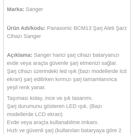
Stok Durumu
Stokta Yok
GTIN
8691120614370
799,20 TL
%10
indirim
720,00 TL
79 TL Kazanç
NAKİT / HAVALE:
705,60 TL
*
201,33 TL
den başlayan taksit
GELİNCE HABER VER
Bu ürünü satın alarak
18000
puan kazanabilirsiniz.
Sanger Türkiye Distribütörü
Bikamera, Sanger Türkiye resmi distribütörü online satış mağazasıdır. T
Sanger marka ürünler resmi garanti kapsamındadır.