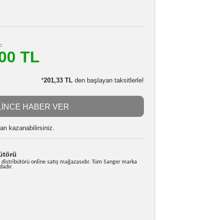
OLYMPUS BLN1 ŞARJ
Stokta Yok
120514533
799,20 TL
m
720,00 TL
LE:
705,60 TL
*
201,33 TL
den başlayan taksitlerle!
GELİNCE HABER VER
 alarak
18000
puan kazanabilirsiniz.
rkiye Distribütörü
nger Türkiye resmi distribütörü online satış mağazasıdır. Tüm Sanger marka
i garanti kapsamındadır.