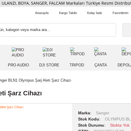
ULANZI, BOYA, SANGER, FALCAM Markaları Türkiye Resmi Dis
Anasayfa
Kargo Takibi
Kolay İade
 IŞIK
PRO AUDIO
DJI STORE
TRIPOD
ÇANT
arı
Sanger BLN1 Olympus Şarj Aleti Şarz Cihazı
 Aleti Şarz Cihazı
Marka
Sang