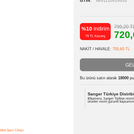
Stok Kodu
Stok Durumu
GTIN
8691
%10
indiri
79 TL Kazanç
NAKİT / HAVA
Bu ürünü satın
Sanger Tü
Bikamera, Sa
ürünler resm