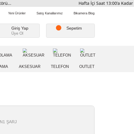
tribütörü...
Hafta İçi Saat
Favorilerim
Yeni Ürünler
Satış Kanallarımız
Bikamera Blo
Giriş Yap
Sepetim
Üye Ol
A
DEPOLAMA
AKSESUAR
TELEFON
OUTLE
er